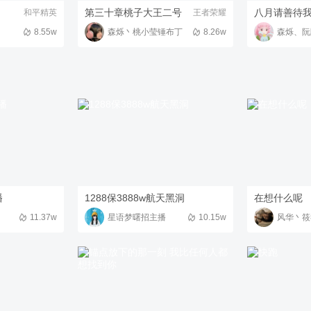
第三十章桃子大王二号
八月请善待
和平精英
王者荣耀
8.55w
森烁丶桃小莹锤布丁
8.26w
森烁、阮
播
1288保3888w航天黑洞
在想什么呢
11.37w
星语梦曙招主播
10.15w
风华丶筱