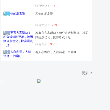
综合评分：
1371
3
和你的朋友说
综合评分：
1239
4
赛事官方真听劝！积分破砖制登场，地图
降落点优化，比赛看点十足
综合评分：
903
5
有人心疼我，人就活这一个瞬间
综合评分：
707
6
三丽鸥联动家具第2弹来啦～
更多
综合评分：
695
7
感谢宝送来的赛博
综合评分：
633
8
谢谢小金蛋海底奇遇(●◡●)