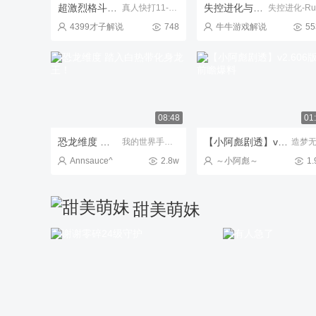
超激烈格斗对抗，《真人快打11》延续经典战斗
失控进化与粉丝甜蜜双排开荒，晚进服8小时最后成功拿下mp5！
真人快打11-PC
4399才子解说
748
牛牛游戏解说
55
08:48
01
恐龙维度 踏入白热带化身龙王！
【小阿彪剧透】v2.606版本前瞻爆料
我的世界手机版
造梦
Annsauce^
2.8w
～小阿彪～
1.
甜美萌妹