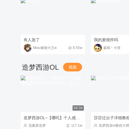
有人急了
我的麦很炸吗
Mwu裙裙大王ฅ
8.55w
森烁丶今世
造梦西游OL
视频
04:34
造梦西游OL~【哪吒】个人感觉哪吒是最好打无当的角色（第12
莎莎过台子详细教
流酱耍造梦
117.1w
造梦西游ol教程大