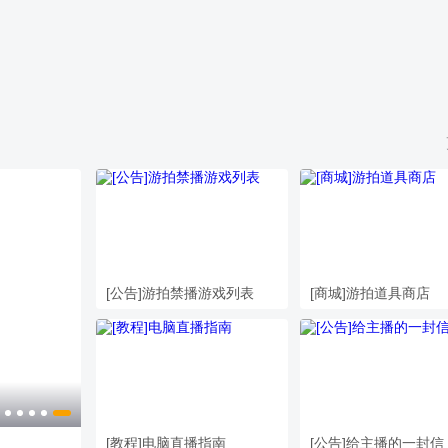
[公告]游拍禁播游戏列表
[商城]游拍道具商店
红色题材网络视听作品展播
[教程]电脑直播指南
[公告]给主播的一封信