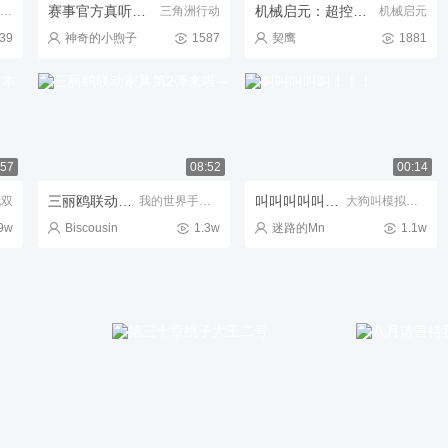
赛事官方真听劝！积分破砖制登场，地图降落点优化，比赛看点十足
机械启元：超控芯片制作全流程资源获取，让你轻松御兽
失控进化-Rust玩法授权
三角洲行动
机械启元
39
神奇的小煦子
1587
契鹰
1881
:57
08:52
00:14
三丽鸥联动家具第2弹来啦～
叫叫叫叫叫！！！
无双
我的世界手机版
大狗叫模拟器-玩家自制版
9w
Biscousin
1.3w
迷路的Mn
1.1w