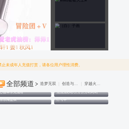
禁止未成年人充值打赏，请各位用户理性消费。
进入直播间
全部频道
造梦无双
创造与魔法
穿越火线：枪战王者
心愿单求完成呀
混混混秒秒分分分分时时时
乐乐闯监狱
打号中