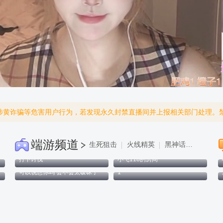
涉黄诈骗等危害用户行为，若发现永久封禁直播间并上报相关部门处理。
端游频道
生死狙击
火线精英
黑神话:悟空
打下讨伐
小飞118的房间
可以说想你吗 会不会太暧昧了
1