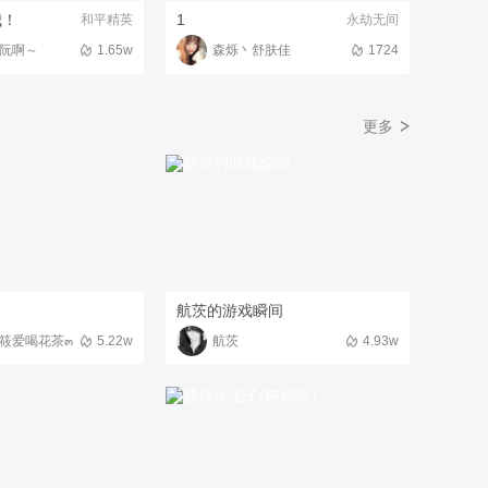
我！
1
和平精英
永劫无间
综合评分：
624
阮啊～
1.65w
森烁丶舒肤佳
1724
9
写下我度秒如年的爱的离骚
更多
综合评分：
596
10
【蛋仔派对】全网最后一个抓到通灵画家
的……
综合评分：
537
航茨的游戏瞬间
筱爱喝花茶๓
5.22w
航茨
4.93w