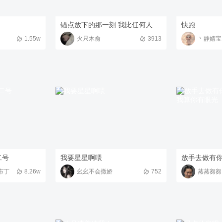
锚点放下的那一刻 我比任何人都想找到你
快跑
）
1.55w
火只木俞
3913
丶静婧宝
二号
我要星星啊喂
布丁
8.26w
幺幺不会撒娇
752
蒸蒸芻芻