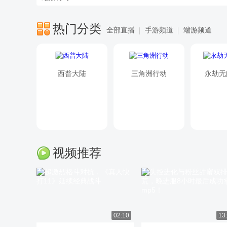
热门分类
全部直播
手游频道
端游频道
西普大陆
三角洲行动
永劫无
视频推荐
和平精英
创造与魔法
02:10
13