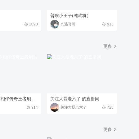
普坝小王子(纯武将）
2098
九遇哥哥
913
更多
放手去做有你相伴传奇王者刷到我算你有眼光
关注大磊老六了 的直播间
914
关注大磊老六了
728
更多