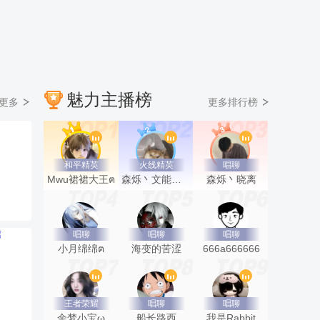
魅力主播榜
更多
更多排行榜
和平精英
火线精英
唱聊
Mwu裙裙大王ฅ
森烁丶文能招收主播
森烁丶晓离
唱聊
唱聊
唱聊
小月绵绵ฅ
海变的苦涩
666a666666
王者荣耀
唱聊
唱聊
余梦小宝ω
船长路西
我是Rabbit