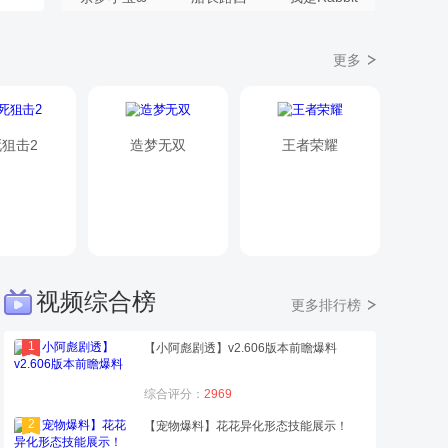
更多
狙击2
造梦无双
王者荣耀
视频综合榜
更多排行榜
1
【小阿彪剧透】v2.606版本前瞻爆料
综合评分：
2969
2
【宠物爆料】花花异化形态技能展示！