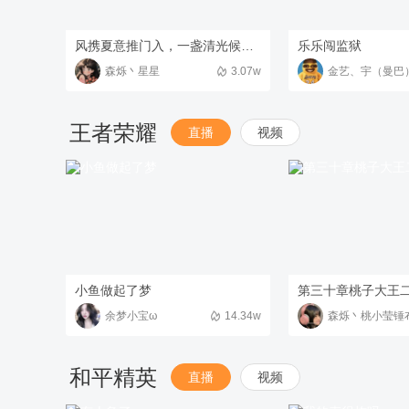
风携夏意推门入，一盏清光候君来
乐乐闯监狱
森烁丶星星
3.07w
金艺、宇（曼巴
王者荣耀
直播
视频
小鱼做起了梦
第三十章桃子大王
余梦小宝ω
14.34w
森烁丶桃小莹锤
和平精英
直播
视频