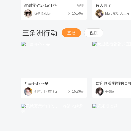
谢谢零碎24级守护
有人急了
唱聊
我是Rabbit
15.50w
Mwu裙裙大王ฅ
三角洲行动
直播
视频
万事开心～❤️
欢迎收看粥粥的直
金艺、阿猫狸ฅ
15.36w
粥粥๑