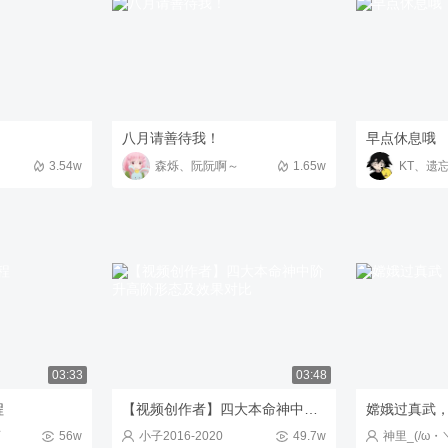
八月请善待我！
早点休息哦
3.54w
森烁、阮阮啊～
1.65w
KT、遗
03:33
03:48
程
【视频创作者】四大本命神中阶升高阶形态及效果对比
嫦娥过真武
师
56w
小子2016-2020
49.7w
神里_(/ω・