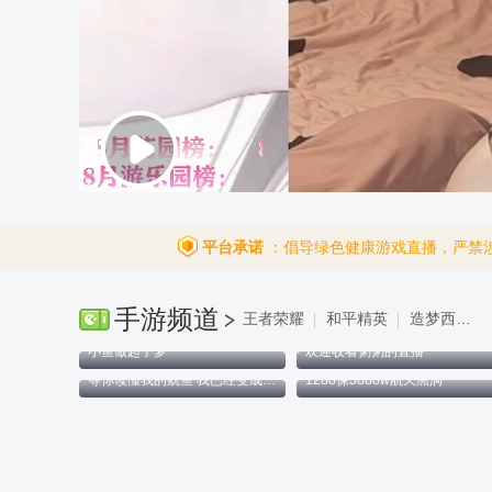
平台承诺
：倡导绿色健康游戏直播，严禁
手游频道
王者荣耀
和平精英
造梦西游4手机版
小鱼做起了梦
欢迎收看粥粥的直播
等你读懂我的鱿鱼 我已经变成铁板烧了
1288保3888w航天黑洞