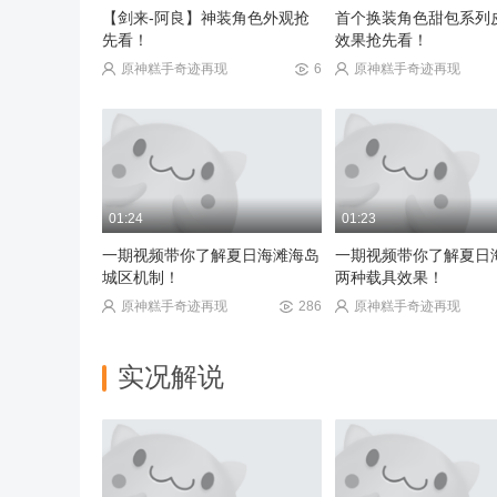
【剑来-阿良】神装角色外观抢
首个换装角色甜包系列
先看！
效果抢先看！
原神糕手奇迹再现
6
原神糕手奇迹再现
01:24
01:23
一期视频带你了解夏日海滩海岛
一期视频带你了解夏日
城区机制！
两种载具效果！
原神糕手奇迹再现
286
原神糕手奇迹再现
实况解说
02:13
02:32
熊熊精英新赛季了，你们都什么
一期视频带你了解异变危