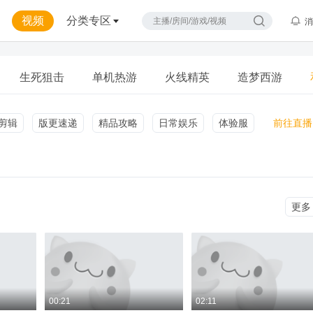
视频
分类专区
消
生死狙击
单机热游
火线精英
造梦西游
剪辑
版更速递
精品攻略
日常娱乐
体验服
前往直播
更多
00:21
02:11