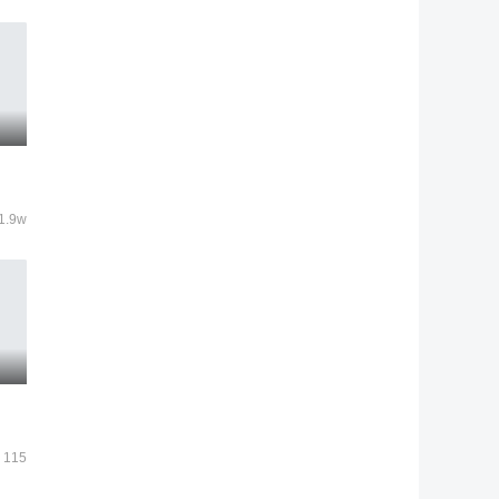
1.9w
115