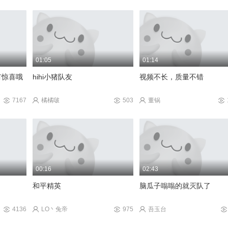
01:05
01:14
827
有惊喜哦
hihi小猪队友
视频不长，质量不错
7167
橘橘啵
503
董锅
00:16
02:43
和平精英
脑瓜子嗡嗡的就灭队了
4136
LO丶兔帝
975
吾玉台