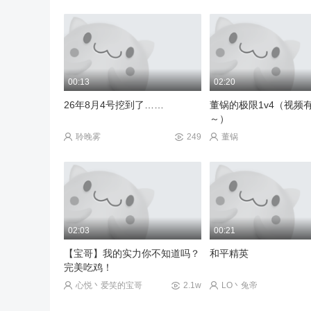
05:22
02:01
图书馆老六
精彩击杀视频第十一期
00:13
02:20
3975705594
171
七夜ต
26年8月4号挖到了……
董锅的极限1v4（视频
～）
聆晚雾
249
董锅
02:03
00:21
【宝哥】我的实力你不知道吗？
和平精英
完美吃鸡！
心悦丶爱笑的宝哥
2.1w
LO丶兔帝