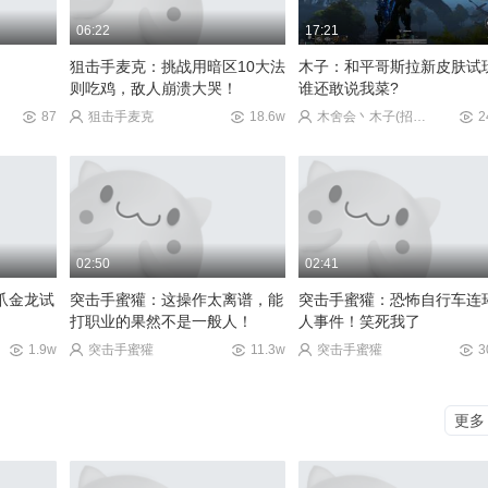
06:22
17:21
66
狙击手麦克：挑战用暗区10大法
木子：和平哥斯拉新皮肤试
则吃鸡，敌人崩溃大哭！
谁还敢说我菜?
87
狙击手麦克
18.6w
木舍会丶木子(招房管)
2
02:50
02:41
爪金龙试
突击手蜜獾：这操作太离谱，能
突击手蜜獾：恐怖自行车连
打职业的果然不是一般人！
人事件！笑死我了
1.9w
突击手蜜獾
11.3w
突击手蜜獾
3
更多