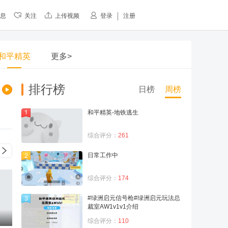
息
关注
上传视频
登录
注册
和平精英
更多>
排行榜
日榜
周榜
和平精英-地铁逃生
综合评分：
261
日常工作中
综合评分：
174
#绿洲启元信号枪#绿洲启元玩法总
裁室AW1v1v1介绍
综合评分：
110