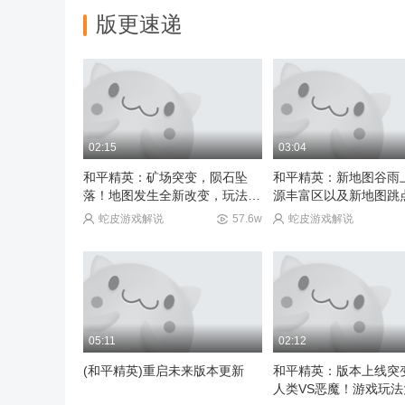
版更速递
01:52
00:26
震震：身穿黄金风衣击杀盛宴
大大低估了 战地医师
02:15
03:04
稳场震震吖
7.1w
途☆
和平精英：矿场突变，陨石坠
和平精英：新地图谷雨
落！地图发生全新改变，玩法介
源丰富区以及新地图跳
绍！
蛇皮游戏解说
57.6w
蛇皮游戏解说
05:11
02:12
(和平精英)重启未来版本更新
和平精英：版本上线突
人类VS恶魔！游戏玩