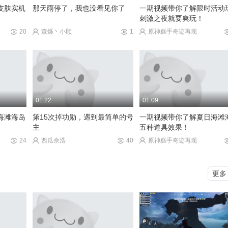
皮肤实机
那天雨停了，我也没看见你了
一期视频带你了解限时活动
刺激之夜就要爽玩！
20
森烁丶小顾
1
原神糕手奇迹再现
01:22
01:09
海滩海岛
第15次掉功勋，遇到最简单的号
一期视频带你了解夏日海滩
主
五种道具效果！
24
西瓜佘浩
40
原神糕手奇迹再现
更多
机2.0