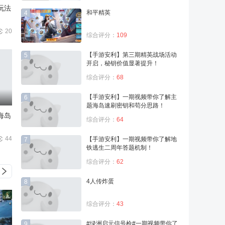
玩法
和平精英
4
20
综合评分：
109
【手游安利】第三期精英战场活动
5
开启，秘钥价值显著提升！
综合评分：
68
【手游安利】一期视频带你了解主
6
题海岛速刷密钥和苟分思路！
海岛
综合评分：
64
44
【手游安利】一期视频带你了解地
7
铁逃生二周年答题机制！
综合评分：
62
4人传炸蛋
8
综合评分：
43
#绿洲启元信号枪#一期视频带你了
9