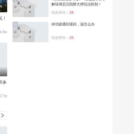
解绿洲启元陷阱大师玩法机制！
综合评分：
28
玩！
掉功勋遇到退回，该怎么办
10
4.9w
综合评分：
20
环杀
0.7w