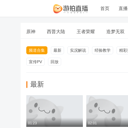
首页
直播
原神
西普大陆
王者荣耀
造梦无双
频道合集
最新
实况解说
经验教学
精彩
宣传PV
回放
最新
01:23
02:01