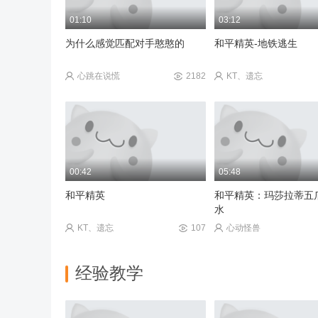
段位了？
模式玩法机制！
01:10
03:12
我恨4399游戏盒
68
原神糕手奇迹再现
为什么感觉匹配对手憨憨的
和平精英-地铁逃生
心跳在说慌
2182
KT、遗忘
00:42
05:48
和平精英
和平精英：玛莎拉蒂五
水
KT、遗忘
107
心动怪兽
经验教学