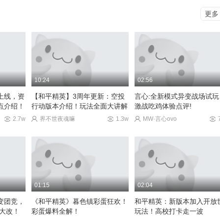
更多
10:24
02:56
143
上线，资
【和平精英】3周年更新：空投
言心:全新模式异变战场试玩
点介绍！
行动版本介绍！玩法全面大讲解
激战吃鸡体验点评!
2.7w
界不世夜魂嘛
1.3w
MW·言心ovo
01:15
02:04
变团竞，
《和平精英》暮色镇彩蛋狂欢！
和平精英：新版本加入开放
法大改！
彩蛋爆料全解！
玩法！高校打卡走一波