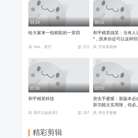
00:22
00:11
和平精英
无敌战神一般般，别羡
01:14
00:12
Lo、小喵酱呀~
241
我都四天没玩了让我玩
给大家来一组精彩的一穿四
和平精英搞笑：当有人
*，原来你还可以这样
Aee、星仔
151
宇宙第易帅
01:16
02:53
和平精英科技
突击手蜜獾：新版本必
新功能太实用辣，你必
我不过如此哥5
297
突击手蜜獾
精彩剪辑