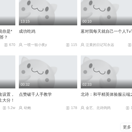
慕。哥
13:15
00:10
430
说你是*
成功吃鸡
蒽对我每天就自己一个人Tv
回答？
670
一喷一狙小夜y
115
泛黄的日记写永远
00:32
02:33
改设置，
点赞破千人手教学
北诗：和平精英体验服云端
上大分！
5.2w
幼鲍
178
金艺、北诗鸽鸽
更多