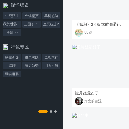
端游频道
生死狙击
火线精英
单机热游
《鸣潮》3.6版本前瞻通讯
我的世界PC版
三国杀PC
生死狙击2
99娘
全部>>
特色专区
探索新游
甜美萌妹
全能大神
唱聊
潜力新秀
门面担当
勤奋肝将
揽月姐最好了！
海变的苦涩