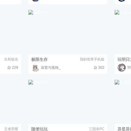
极限生存
玩明日
生死狙击
我的世界手机版
229
寂寞与孤独_
302
羽
随便玩玩
异星异
王者荣耀
三国杀PC