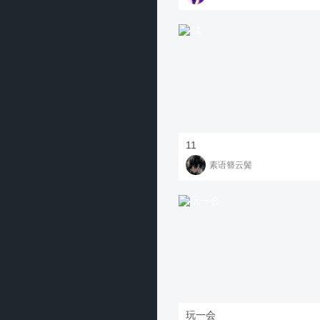
11
素语簪云鬓
玩一会