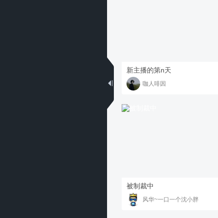
新主播的第n天
咖人啡因
被制裁中
风华~一口一个沈小胖