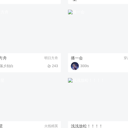
方舟
播一会
明日方舟
穿
落彡别白
243
300ls
星
浅浅放松！！！！
火线精英