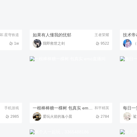
如果有人懂我的忧郁
技术帝
坏:星穹铁道
王者荣耀
1w
我即救世之剑
9522
（
一根棒棒糖一棵树 包真实 emo直播间
每日一
手机游戏
和平精英
2985
爱玩火箭的逸小晨
2784
鲨