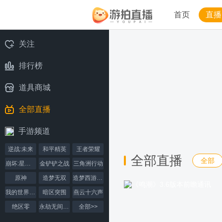
首页
直播
关注
排行榜
道具商城
全部直播
手游频道
逆战:未来
和平精英
王者荣耀
全部直播
全部
崩坏:星穹铁道
金铲铲之战
三角洲行动
原神
造梦无双
造梦西游4手机版
我的世界手机版
暗区突围
燕云十六声
绝区零
永劫无间手游
全部>>