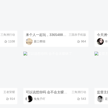
来个人一起玩，3365488186
今天洲
三角洲行动
三国杀手机版
1108
夏口樊细
964
幸
可以说想你吗 会不会太暧昧了
监督主
王者荣耀
三角洲行动
914
兔兔子吖
543
是