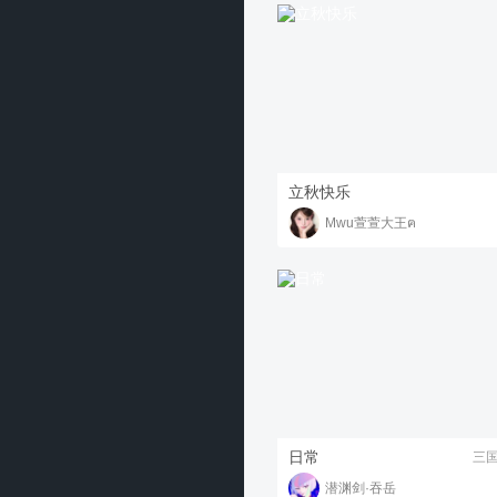
立秋快乐
Mwu萱萱大王ฅ
日常
三
潜渊剑·吞岳