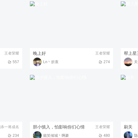
晚上好
帮上星
王者荣耀
王者荣耀
557
Ln丶折衷
274
关
胆小慎入，怕影响你们心情
刷关
国杀一将成名
王者荣耀
234
懿笑倾城丶啊豪
480
隐