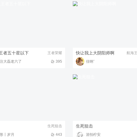
王者五十星以下
快让我上大阴阳师啊
王者荣耀
航海
注大磊老六了
395
佳呐ˇ
生死狙击
生死狙击
形丨岁月
443
游拍柠安