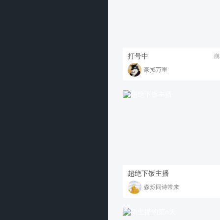
打号中
崩
豪掷万里
超绝下饭主播
森烁同诗常来