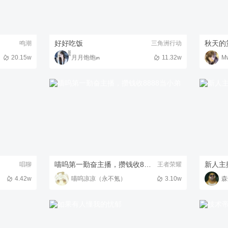
好好吃饭
秋天的
鸣潮
三角洲行动
20.15w
ิิิิ月月饱饱๓
11.32w
M
喵呜第一勤奋主播，攒钱收8888当小弟
新人主
唱聊
王者荣耀
4.42w
喵呜凉凉（永不氪）
3.10w
森