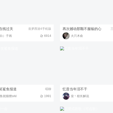
在线过关
再次撼动那颗不服输的心
造梦西游4手机版
白）子画
6914
火只木俞
笑鲨鱼报道
忆昔当年泪不干
唱聊
鱼祝猫狸srkl
1991
皇丶校长解说