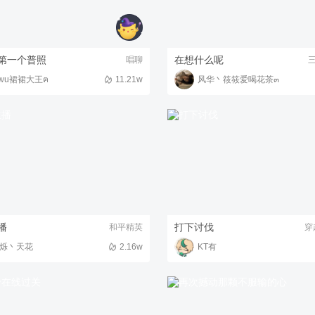
第一个普照
在想什么呢
唱聊
wu裙裙大王ฅ
11.21w
风华丶筱筱爱喝花茶๓
播
打下讨伐
和平精英
穿
烁丶天花
2.16w
KT有