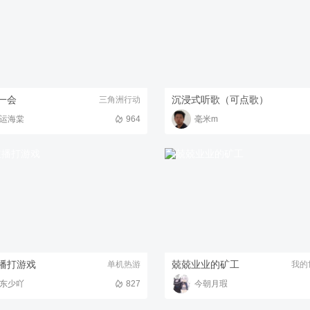
一会
沉浸式听歌（可点歌）
三角洲行动
运海棠
964
毫米m
播打游戏
兢兢业业的矿工
单机热游
我的
东少吖
827
今朝月瑕