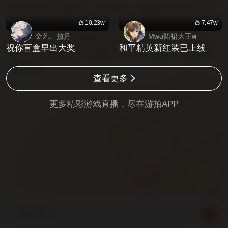
和评论严禁包含政治、低俗色情、吸烟酗酒等内容。请
注意保护自己的财产和帐号安全，不要轻信各类送号借
10.23w
7.47w
金艺、揽月
Mwu裙裙大王ฅ
号等交易信息，此类服务为用户个人行为，与游拍官方
祝你盲盒早出大奖
和平精英新红装已上线
无关。【危险提示】此直播仅为游戏内直播，请勿在现
实中模仿。
查看更多
更多精彩游戏直播，尽在
游拍APP
来说两句...