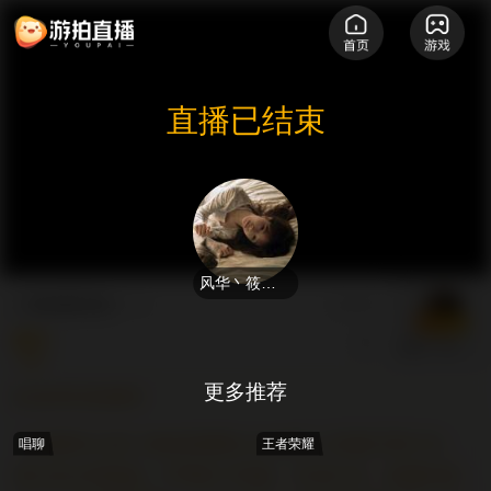
直播已结束
风华丶筱筱爱喝花茶๓
三角洲启动！！
526
聊天
风华丶筱筱爱喝花茶๓
更多推荐
欢迎来到直播间
【直播间公告】游拍直播禁止未成年人充值打赏行为。
唱聊
王者荣耀
请注意文明用语，严禁私下转账、代充行为。直播内容