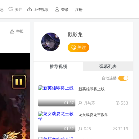
息
关注
上传视频
登录
注册
举报
戮影龙
关注
推荐视频
弹幕列表
自动连播
新英雄即将上线
533
01:37
月与落
龙女戏耍龙王教学
7113
01:52
DJB-