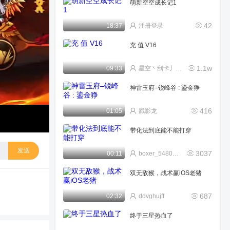
萌新空空成长记1
42
18:37
注册登录
充 值 V16
1.1w
09:33
星空丶刮卡丿海底洞人
神雷玉府–锐峰谷 : 鎏金狰
416
01:05
戮影龙
带化法到底能不能打穿
发送
3037
00:11
boxer_5480629737c
双无敌猴，战术赢iOS老猪
687
02:32
ddvghujff
终于三星热血了