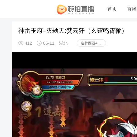
首页
直播
神雷玉府–灭劫天:焚云犴（玄霆鸣霄靴）
412
05-11
湖北
造梦西游4手机版