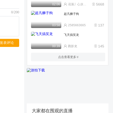
5668
02:06
花落丿心凉透透
0/200
超凡狮子狗
137
03:58
2585663665
飞天搞笑龙
发表评论
145
00:39
戮影龙
身为龙的传人，学点中文真的
点击查看更多
很难吗？
1868
02:10
梦想值几个钱
1万2千元宝买
462
01:12
上好上小号2
大战飞诞鸟
125
05:18
戮影龙
大家都在围观的直播