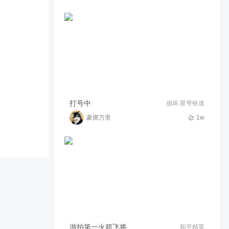
打号中
崩坏:星穹铁道
豪掷万里
1w
游拍第一火箭飞将
和平精英