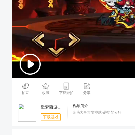
00:00
/
02:40
拍豆
收藏
下载游拍
分享
视频简介
造梦西游4手机版-夏日幸运星
金毛大帝大发神威 硬控 焚云犴
下载游戏