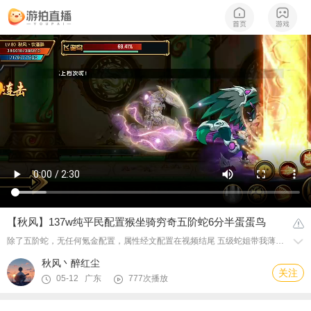
【秋风】137w纯平民配置猴坐骑穷奇五阶蛇6分半蛋蛋鸟
除了五阶蛇，无任何氪金配置，属性经文配置在视频结尾 五级蛇姐带我薄纱蛋鸟，本来想等韧性高点再打了，今天也是试了几手就过了
秋风丶醉红尘
关注
05-12 广东
777次播放