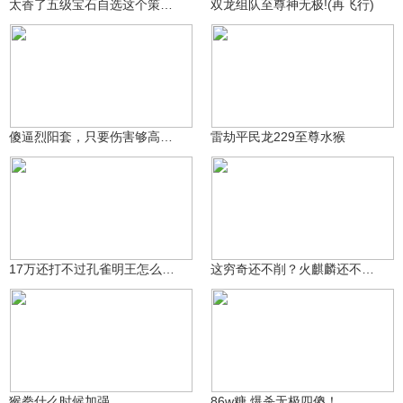
太香了五级宝石自选这个策划太良心了直接换成2400金币
双龙组队至尊神无极!(再飞行)
小常同志☆
肘子J
664
291
傻逼烈阳套，只要伤害够高。两条命能被一次打完，竞技拉完了
雷劫平民龙229至尊水猴
垠本为木
哦豁爱精华2号
53.4万
286
17万还打不过孔雀明王怎么办？
这穷奇还不削？火麒麟还不加强？
天天好心情3sc
极丶黯月星光
198
182
猴拳什么时候加强
86w糖 爆杀无极四傻！