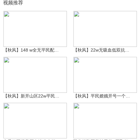
视频推荐
秋风丶醉红尘
秋风丶醉红尘
224
38
【秋风】148 w全无平民配置猴无极乐至尊虎先生锋！
【秋风】22w无吸血低双抗平民嫦娥，开烈阳时装过神电
秋风丶醉红尘
秋风丶醉红尘
115
113
【秋风】新开山区22w平民嫦娥速刷5分多钟百眼
【秋风】平民嫦娥开号一个月阶段测试，21w开烈阳时装至尊玉女
提抢小龙(游拍过图)
boxer_724058613za
662
455