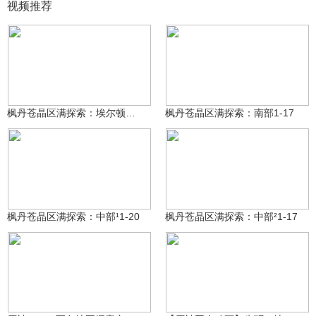
视频推荐
夕恙ovo
夕恙ovo
198
97
枫丹苍晶区满探索：埃尔顿海²1-22
枫丹苍晶区满探索：南部1-17
夕恙ovo
夕恙ovo
89
499
枫丹苍晶区满探索：中部¹1-20
枫丹苍晶区满探索：中部²1-17
沃雅妮莎
米哈游动画
12.3万
4829