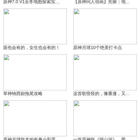
原神7.0.V1至冬地图探索实机演示视频其一
【原神同人动画】先驱：地表之上EP1
青年不负卿
提瓦特老村长
1935
5826
面包会有的，女生也会有的！
原神月球10个绝美打卡点
妮莲子
玖健
733
9857
草神纳西妲拖尾攻略
这首歌怪怪的，像重逢，又像离别
提瓦特老村长
萌宠教主
59.2万
2281
原神月球版本的有趣小彩蛋
一首原神版《踏山河》，带你领略提瓦特四国风光