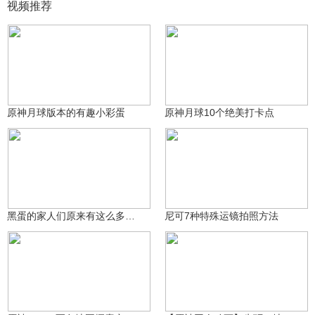
视频推荐
提瓦特老村长
提瓦特老村长
2273
5826
原神月球版本的有趣小彩蛋
原神月球10个绝美打卡点
提瓦特老村长
提瓦特老村长
2024
167
黑蛋的家人们原来有这么多种形态和待机动作
尼可7种特殊运镜拍照方法
沃雅妮莎
米哈游动画
12.3万
4826