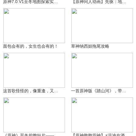
原神7.0.V1至冬地图探索实机演示视频其一
【原神同人动画】先驱：地表之上EP1
青年不负卿
妮莲子
1933
731
面包会有的，女生也会有的！
草神纳西妲拖尾攻略
玖健
萌宠教主
59.2万
9854
这首歌怪怪的，像重逢，又像离别
一首原神版《踏山河》，带你领略提瓦特四国风光
沃雅妮莎
萌宠教主
43.7万
620
《原神》至冬前瞻短片——冰与苍星的圣都
【原神憨憨四神】⚡温迪在酒馆说梦话⚡