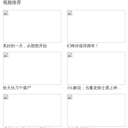
视频推荐
咸鱼小鸽鸽哈
咸鱼小鸽鸽哈
426
466
美好的一天，从憨憨开始
幻锋你值得拥有！
咸鱼小鸽鸽哈
㊧手ゞ小L酱～～
3.6万
263
给大伙刀个僵尸
小L解说：当魔龙骑士遇上神仙武器天团会擦出怎样的火花？
观星瑶
1.4万
咸鱼小鸽鸽哈
14.7万