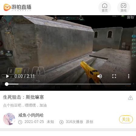
生死狙击：斯批嘛塞
点个拍豆吧，嘿嘿嘿，加油
咸鱼小鸽鸽哈
关注
2021-07-25 未知
316次播放
原创