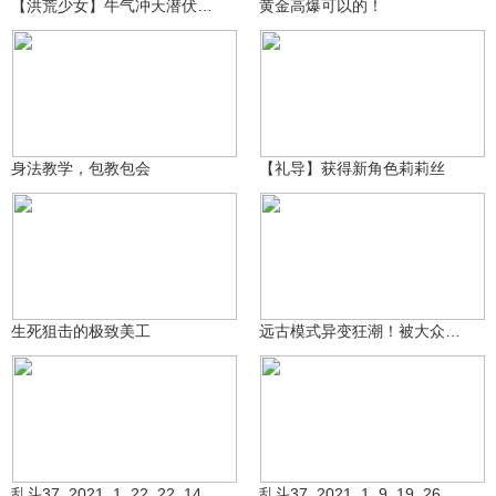
【洪荒少女】牛气冲天潜伏教学
黄金高爆可以的！
生死狙击大熊猫
5.3万
伦敦2029
2.8万
身法教学，包教包会
【礼导】获得新角色莉莉丝
生死狙击大熊猫
㊧手ゞ小L酱～～
2万
5857
生死狙击的极致美工
远古模式异变狂潮！被大众遗忘的神奇模式！
祝您玩的开心Ngf
祝您玩的开心Ngf
6553
7477
乱斗37_2021_1_22_22_14_43_23
乱斗37_2021_1_9_19_26_15_937_2