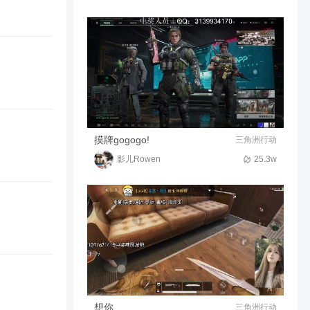
【超燃混剪】pvz2超燃卡点视
频—『向日葵×双重射手』
2548
00:32
清风qfmw
我把炎魔咆哮娘化了?
3.6w
00:18
生死狙击大熊猫
【手游安利】元气全新活动-机
摸牌gogogo!
三角洲行动
甲再临玩法上线！
影儿Rowen
25.3w
3088
04:57
LuckyArmy
刺激战场：信号枪把空投箱打
上天？竟掉下来两把AWM！
387.5w
01:59
罗修修罗罗
我讨厌我的朋友敷衍我
108.7w
00:16
Una【淡盒】
最强配件武器诞生？
想你
三角洲行动