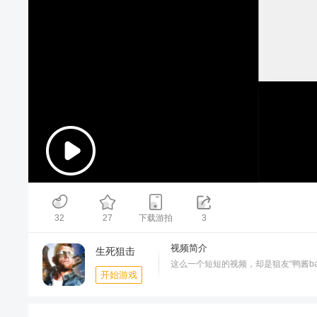
00:00
/
00:11
32
27
下载游拍
3
视频简介
生死狙击
这么一个短短的视频，却是狙友“鸭酱b
开始游戏