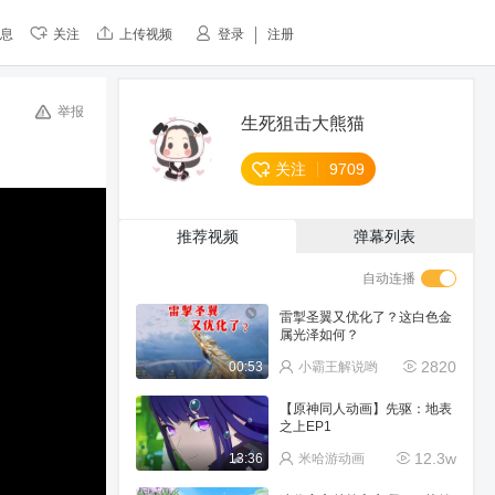
息
关注
上传视频
登录
注册
举报
生死狙击大熊猫
关注
9709
推荐视频
弹幕列表
自动连播
雷掣圣翼又优化了？这白色金
属光泽如何？
2820
00:53
小霸王解说哟
【原神同人动画】先驱：地表
之上EP1
12.3w
13:36
米哈游动画