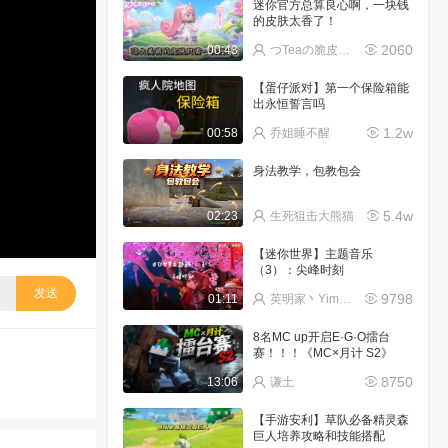
迷你官方总算良心啊，一块钱
的皮肤太香了！
2060
00:43
つTeaの脆皮°づ
【蛋仔派对】第一个保险箱能
出永恒誓言吗
1.2w
00:58
乔姐睡不醒
身法教学，包教包会
5.4w
02:23
生死狙击大熊猫
【迷你世界】主题音乐
（3）：尖峰时刻
发送
9798
01:11
英明家丶Yimika
8名MC up开启E·G·O擂台
赛！！！《MC×月计 S2》
8750
13:06
谦土
【手游安利】草队必备精灵森
巨人培养攻略和技能搭配