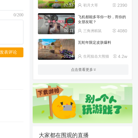
2390
02:33
初月大哥
0/200
飞机都能多等你一秒，而你的
女朋友呢？
4080
00:11
三角洲糕鼠
瓦蛇年限定皮肤爆料
发表评论
4.2w
01:24
生死狙击大熊猫
我的世界：在MC里变身成钢
点击查看更多
铁侠？导弹激光炫酷十足！
22.8w
06:14
兮小洁
开局卫星锅到手信心拉满，多
重搞笑失误叠满，结局猝不及
防
3418
00:55
片哥三角洲行动
【小阿彪实战解说】万妖穴雷
之祖巫打法解析
2.2w
06:04
～小阿彪～
大家都在围观的直播