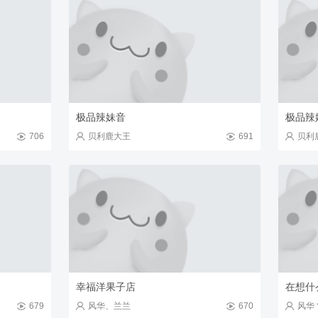
极品辣妹音
极品辣
706
贝利鹿大王
691
贝利
幸福洋果子店
在想什
679
风华、兰兰
670
风华