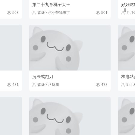
第二十九章桃子大王
好好吃
503
森烁丶桃小莹锤布丁
501
ิิิิ
沉浸式跑刀
核电站g
481
森烁丶洛锦川
478
影儿R