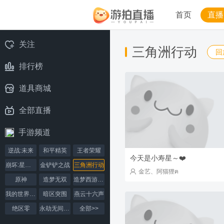
首页
直播
关注
三角洲行动
回
排行榜
道具商城
全部直播
手游频道
逆战:未来
和平精英
王者荣耀
今天是小寿星～❤️
崩坏:星穹铁道
金铲铲之战
三角洲行动
金艺、阿猫狸ฅ
原神
造梦无双
造梦西游4手机版
我的世界手机版
暗区突围
燕云十六声
绝区零
永劫无间手游
全部>>