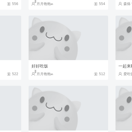
556
ิิิิ月月饱饱๓
554
森烁
好好吃饭
一起来
522
ิิิิ月月饱饱๓
512
爱吃