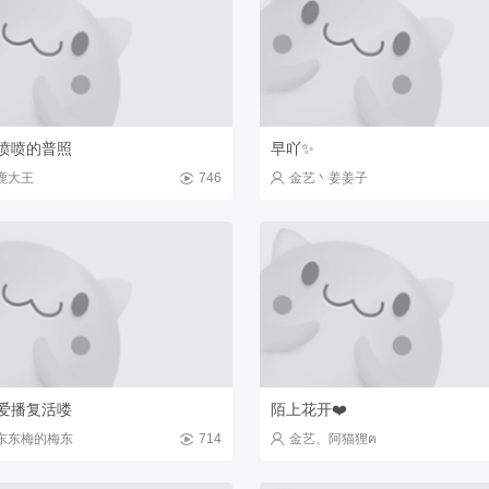
喷喷的普照
早吖✨
鹿大王
746
金艺丶姜姜子
爱播复活喽
陌上花开❤️
东东梅的梅东
714
金艺、阿猫狸ฅ