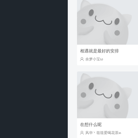
相遇就是最好的安排
余梦小宝ω
在想什么呢
风华丶筱筱爱喝花茶๓