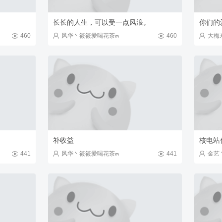
长长的人生，可以受一点风浪。
你们的
460
风华丶筱筱爱喝花茶๓
460
大梅
补收益
核电站
441
风华丶筱筱爱喝花茶๓
441
金艺