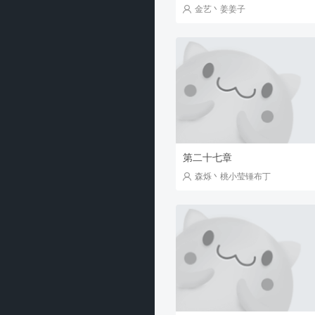
金艺丶姜姜子
第二十七章
森烁丶桃小莹锤布丁