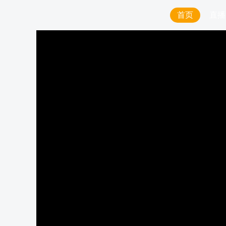
首页
直播