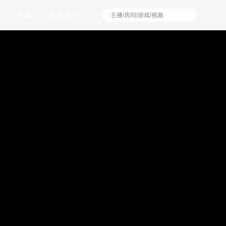
视频
分类专区
消
努力加载中...