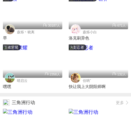
30187人
671人
森烁丶晓离
森烁小白
早
洛克刷异色
王者荣耀
火影忍者
2358人
132人
晴启云
佳呐ˇ
嘿嘿
快让我上大阴阳师啊
三角洲行动
更多