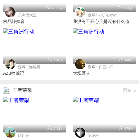
51837人
7906人
贝利鹿大王
森烁丶小开心ovo
极品辣妹音
我没有不开心只是没有什么值得我开心的
6818人
148人
森烁丶洛锦川
森烁丶白云ovO
AZ3拾荒记
大坝野人
王者荣耀
更多
2402人
874人
晴启云
罗琳琳