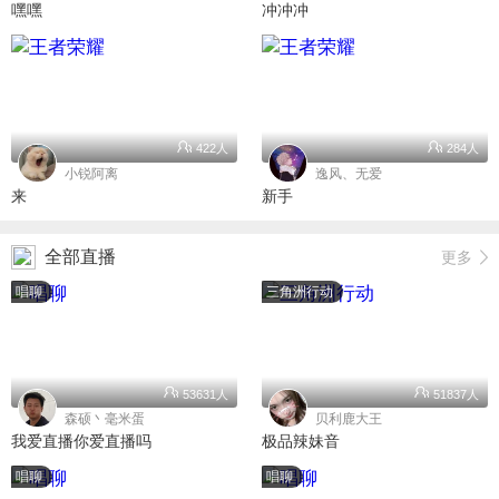
嘿嘿
冲冲冲
422人
284人
小锐阿离
逸风、无爱
来
新手
全部直播
更多
唱聊
三角洲行动
53631人
51837人
森硕丶毫米蛋
贝利鹿大王
我爱直播你爱直播吗
极品辣妹音
唱聊
唱聊