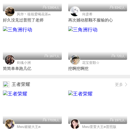
53804人
8342人
风华丶筱筱爱喝花茶๓
何彦希
好久没见过普照了老师
再次撼动那颗不服输的心
1677人
720人
剑魂小洲
花宝壹顆☆
简简单单跑几亿
挖啊挖啊挖
王者荣耀
更多
77039人
1971人
Mwu裙裙大王ฅ
Mwu萱萱大王ฅ普照版