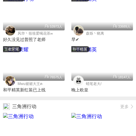
53973人
33689人
风华丶筱筱爱喝花茶๓
森烁丶晓离
好久没见过普照了老师
早✔
王者荣耀
和平精英
76575人
18147人
Mwu裙裙大王ฅ
蜡笔老大/
和平精英新红装已上线
晚上欧皇
三角洲行动
更多