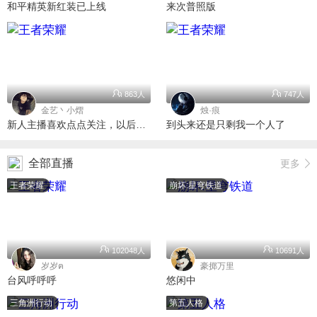
和平精英新红装已上线
来次普照版
863人
747人
金艺丶小熠
烛·痕
新人主播喜欢点点关注，以后就是老粉了
到头来还是只剩我一个人了
全部直播
更多
王者荣耀
崩坏:星穹铁道
102048人
10691人
岁岁ฅ
豪掷万里
台风呼呼呼
悠闲中
三角洲行动
第五人格