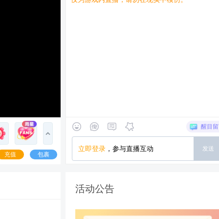
醒目留
立即登录
，参与直播互动
发送
充值
包裹
活动公告