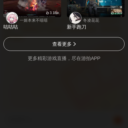
和评论严禁包含政治、低俗色情、吸烟酗酒等内容。请
注意保护自己的财产和帐号安全，不要轻信各类送号借
3.18w
2569
一姬本来不嘻嘻
冬凌花花
号等交易信息，此类服务为用户个人行为，与游拍官方
咕咕咕
新手跑刀
无关。【危险提示】此直播仅为游戏内直播，请勿在现
实中模仿。
查看更多
更多精彩游戏直播，尽在
游拍APP
来说两句...