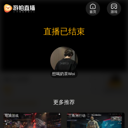
直播已结束
想喝奶茶Woi
魔丸点进来
4
聊天
想喝奶茶Woi
更多推荐
欢迎来到直播间
【直播间公告】游拍直播禁止未成年人充值打赏行为。
电脑游戏
三角洲行动
请注意文明用语，严禁私下转账、代充行为。直播内容