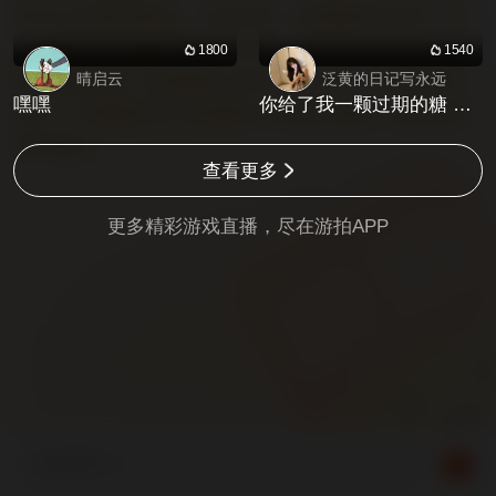
和评论严禁包含政治、低俗色情、吸烟酗酒等内容。请
注意保护自己的财产和帐号安全，不要轻信各类送号借
1800
1540
晴启云
泛黄的日记写永远
号等交易信息，此类服务为用户个人行为，与游拍官方
嘿嘿
你给了我一颗过期的糖 还问我甜不甜
无关。【危险提示】此直播仅为游戏内直播，请勿在现
实中模仿。
查看更多
更多精彩游戏直播，尽在
游拍APP
来说两句...