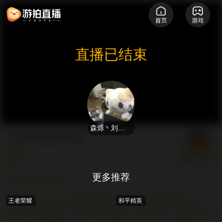
直播已结束
森烁丶刘刚大王
火线精英巅峰赛冠军
63
聊天
森烁丶刘刚大王
更多推荐
欢迎来到直播间
【直播间公告】游拍直播禁止未成年人充值打赏行为。
王者荣耀
和平精英
请注意文明用语，严禁私下转账、代充行为。直播内容