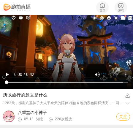
所以旅行的意义是什么
1282天，感谢八重神子大人千余天的陪伴 相信今晚的夜色同样清亮，一同去月下散步吧！
八重堂の小神子
关注
05-13 湖南
226次播放