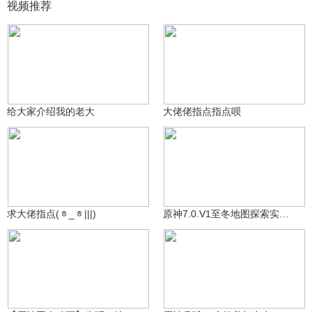
视频推荐
八重堂の小神子
八重堂の小神子
579
259
给大家介绍我的老大
大佬佬指点指点呗
八重堂の小神子
沃雅妮莎
474
4902
求大佬指点(ᇂ_ᇂ|||)
原神7.0.V1至冬地图探索实机演示视频其一
米哈游动画
12.3万
提瓦特老村长
5857