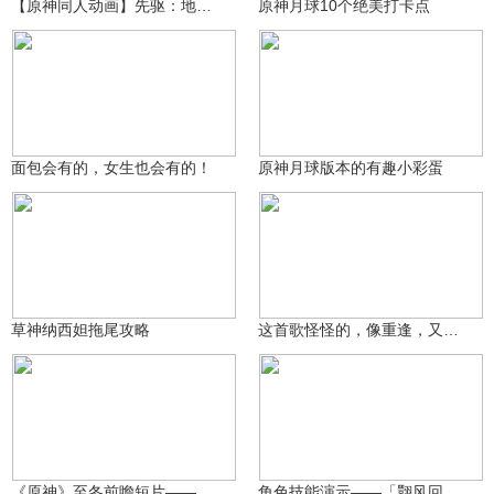
【原神同人动画】先驱：地表之上EP1
原神月球10个绝美打卡点
青年不负卿
提瓦特老村长
2021
2317
面包会有的，女生也会有的！
原神月球版本的有趣小彩蛋
妮莲子
玖健
783
9930
草神纳西妲拖尾攻略
这首歌怪怪的，像重逢，又像离别
沃雅妮莎
沃雅妮莎
643
4913
《原神》至冬前瞻短片——冰与苍星的圣都
角色技能演示——「翾风回雪」·奥黛塔