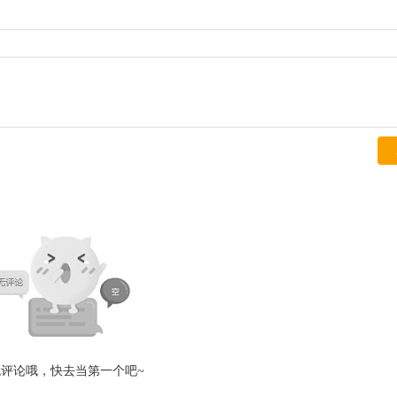
无评论哦，快去当第一个吧~