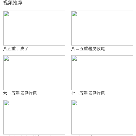
视频推荐
520莉雅__星汉兴
520莉雅__星汉兴
2970
194
八五重，成了
八→五重器灵收尾
520莉雅__星汉兴
520莉雅__星汉兴
107
190
六→五重器灵收尾
七→五重器灵收尾
流酱耍造梦
RicardoM雨
948
873