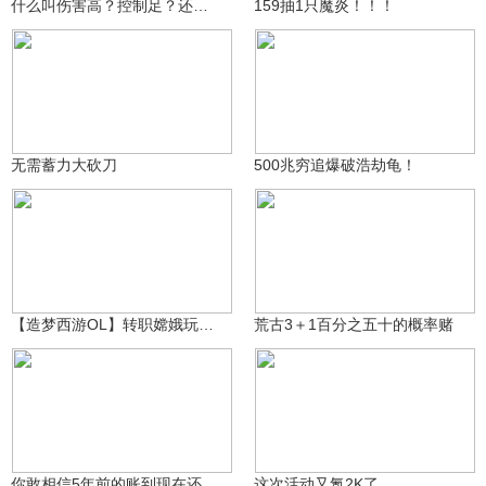
什么叫伤害高？控制足？还有无敌？还能飞雷神？
159抽1只魔炎！！！
听雨成长记录m
盒子用户46343515
2509
5944
无需蓄力大砍刀
500兆穷追爆破浩劫龟！
强酸柠檬2
听雨成长记录m
647
518
【造梦西游OL】转职嫦娥玩两天，感觉如何
荒古3＋1百分之五十的概率赌
流酱耍造梦
茄子_（＞▽＜）_
499
389
你敢相信5年前的账到现在还没还完？我唐长老得罪谁了——唐僧【
这次活动又氪2K了