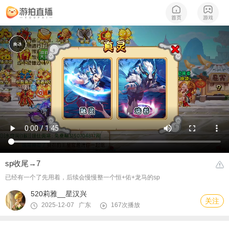
sp收尾→7
已经有一个了先用着，后续会慢慢整一个恒+佑+龙马的sp
520莉雅__星汉兴
关注
2025-12-07 广东
167次播放