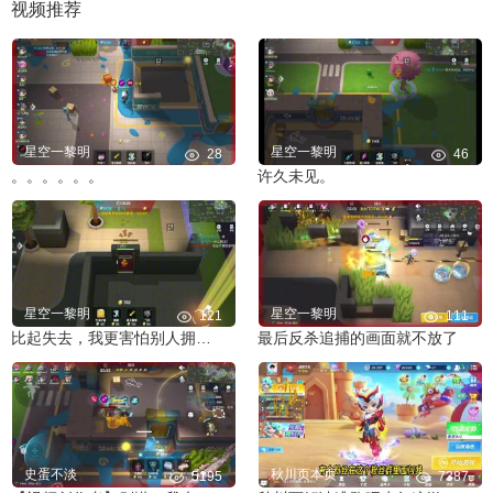
视频推荐
星空一黎明
星空一黎明
28
46
。。。。。。
许久未见。
星空一黎明
星空一黎明
121
111
比起失去，我更害怕别人拥有你
最后反杀追捕的画面就不放了
史蛋不淡
秋川页本页
5195
7387