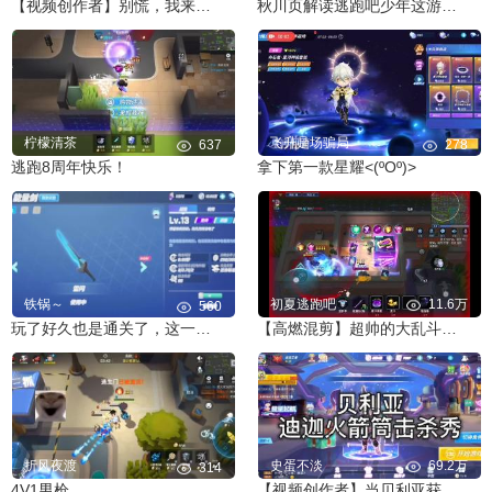
【视频创作者】别慌，我来救你了
秋川页解读逃跑吧少年这游戏的大主播都有特权吗？
柠檬清茶
飞升是场骗局
637
278
逃跑8周年快乐！
拿下第一款星耀<(ºOº)>
铁锅～
初夏逃跑吧
11.6万
560
玩了好久也是通关了，这一刻我等了好久。
【高燃混剪】超帅的大乱斗击杀瞬间！
折风夜渡
史蛋不淡
69.2万
314
4V1男枪
【视频创作者】当贝利亚获得了迪迦之力——奇迹再现！