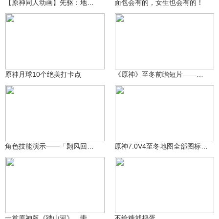
【原神同人动画】先驱：地表之上EP1
面包会有的，女生也会有的！
提瓦特老村长
沃雅妮莎
5837
629
原神月球10个绝美打卡点
《原神》至冬前瞻短片——冰与苍星的圣都
沃雅妮莎
沃雅妮莎
4913
1044
角色技能演示——「翾风回雪」·奥黛塔
原神7.0V4至冬地图全部图标及剧情地图特效完整演示
萌宠教主
59.2万
29.4万
1813098326
一首原神版《踏山河》，带你领略提瓦特四国风光
不给糖就捣蛋