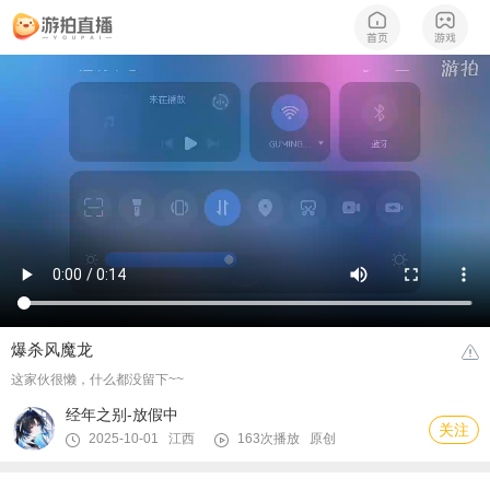
爆杀风魔龙
这家伙很懒，什么都没留下~~
经年之别-放假中
关注
2025-10-01 江西
163次播放
原创