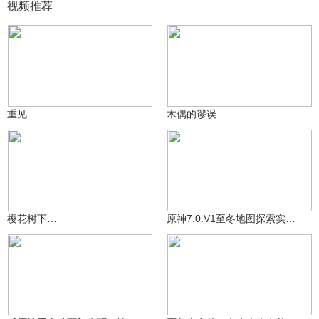
视频推荐
经年之别-放假中
经年之别-放假中
32
32
重见……
木偶的谬误
经年之别-放假中
沃雅妮莎
99
4837
樱花树下…
原神7.0.V1至冬地图探索实机演示视频其一
米哈游动画
12.3万
青年不负卿
1953