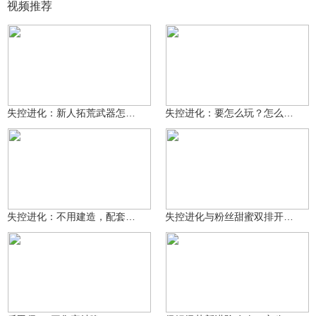
视频推荐
熊猫游戏视频
2.4万
熊猫游戏视频
7.4万
失控进化：新人拓荒武器怎么选？这期视频告诉你！
失控进化：要怎么玩？怎么偷懒玩？福利在哪里？成长系统解析！
熊猫游戏视频
1.1万
牛牛游戏解说
6699
失控进化：不用建造，配套武器！爽战走起
失控进化与粉丝甜蜜双排开荒，晚进服8小时最后成功拿下mp5！
失控进化-路晨
空折枝枝枝
4139
6691