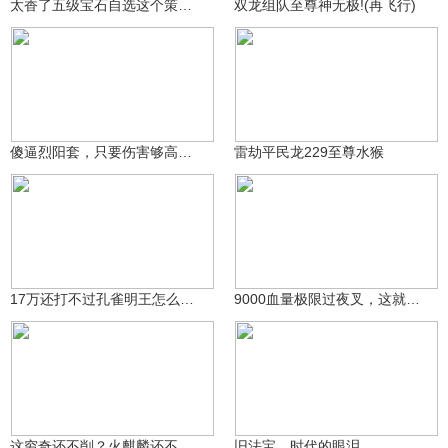
太香了五级宝石自选这个策划太良心了直接换成2400金币
双龙组队至尊神无极!(再飞行)
小常同志☆
肘子J
656
289
傻逼烈阳套，只要伤害够高。两条命能被一次打完，竞技拉完了
雷劫平民龙229至尊水猴
垠本为木
冷傲江白
272
253
17万还打不过孔雀明王怎么办？
9000血量极限过夜叉，这就是身法吗？
哦豁爱精华2号
53.4万
豆奶昔_
232
这穷奇还不削？火麒麟还不加强？
旧法宝，时代的眼泪