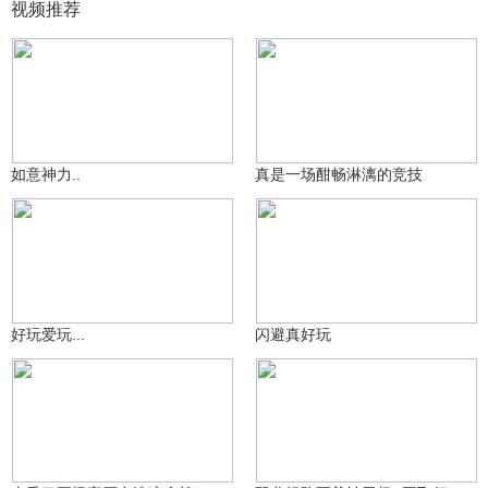
视频推荐
肠不语
肠不语
341
581
如意神力..
真是一场酣畅淋漓的竞技
肠不语
肠不语
708
587
好玩爱玩...
闪避真好玩
提抢小龙(游拍过图)
boxer_724058613za
631
449