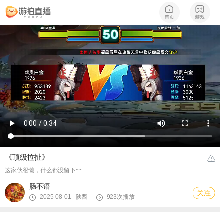
《顶级拉扯》
这家伙很懒，什么都没留下~~
肠不语
关注
2025-08-01 陕西
923次播放