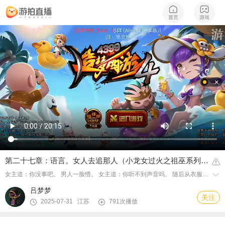
第二十七章：语言。女人去追那人（小龙女过火之祖巫系列攻略）。
女主道：你没事吧。 男人一脸懵。 女主道：你听不到声音吗。 随后从衣服里拿出一张纸和一只笔，写下了“你没事吧”四个大字。 男人一歪头。 说了几句话。 传到女主耳朵里时是吱吱喳喳的声音，女人完全听不懂对方的话。 女人四处抬头看，发现自己在一间木屋，周围的人手中拿着石头在木头刻字，女人靠近一看，只见那字歪歪扭扭的一点都不像汉字。 突然冲出一个人把纸笔抢走了。 女人道：抓小偷啊。 所有人都歪头看着女人。
吕梦梦
关注
2025-07-31 江苏
791次播放