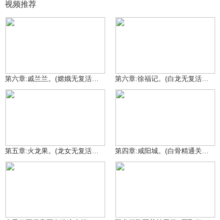
视频推荐
吕梦梦
吕梦梦
68
10
第六章:戚兰兰。(嫦娥无复活通关.十八盘.参水猿)卡关攻略。
第六章:徐福记。(白龙无复活通关.十八盘.参水猿)卡关攻略。
吕梦梦
吕梦梦
82
99
第五章:火龙果。(龙女无复活通关.十八盘.参水猿)卡关攻略。
第四章:咸阳城。(白骨精通关.归墟之径.邪玉兔精)卡关攻略。
提抢小龙(游拍过图)
boxer_724058613za
647
451