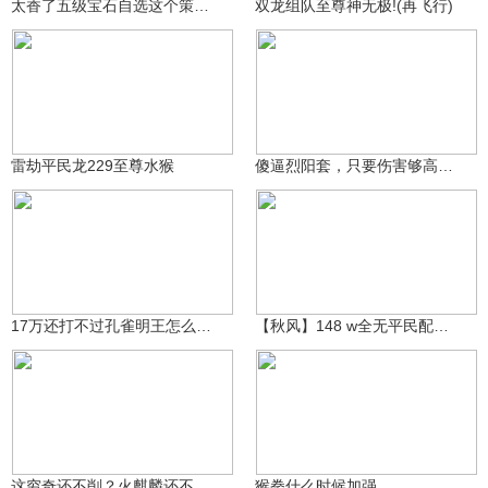
太香了五级宝石自选这个策划太良心了直接换成2400金币
双龙组队至尊神无极!(再飞行)
肘子J
小常同志☆
289
658
雷劫平民龙229至尊水猴
傻逼烈阳套，只要伤害够高。两条命能被一次打完，竞技拉完了
垠本为木
秋风丶醉红尘
274
218
17万还打不过孔雀明王怎么办？
【秋风】148 w全无平民配置猴无极乐至尊虎先生锋！
哦豁爱精华2号
53.4万
天天好心情3sc
184
这穷奇还不削？火麒麟还不加强？
猴拳什么时候加强