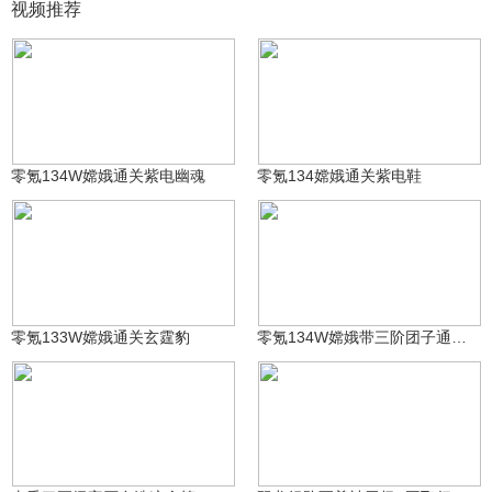
视频推荐
肥兔大王
肥兔大王
353
343
零氪134W嫦娥通关紫电幽魂
零氪134嫦娥通关紫电鞋
肥兔大王
肥兔大王
109
339
零氪133W嫦娥通关玄霆豹
零氪134W嫦娥带三阶团子通关计蒙
提抢小龙(游拍过图)
boxer_724058613za
673
455