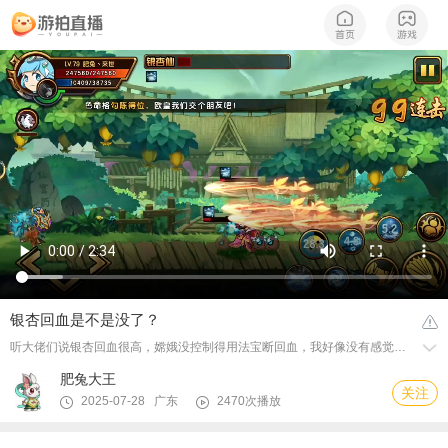
银杏回血是不是没了？
听大佬们说银杏回血很高，嫦娥没控制得用法宝断回血，我好像没有感觉到有回血啊，就觉得扣蓝恶心
肥兔大王
关注
2025-07-28 广东
2470次播放