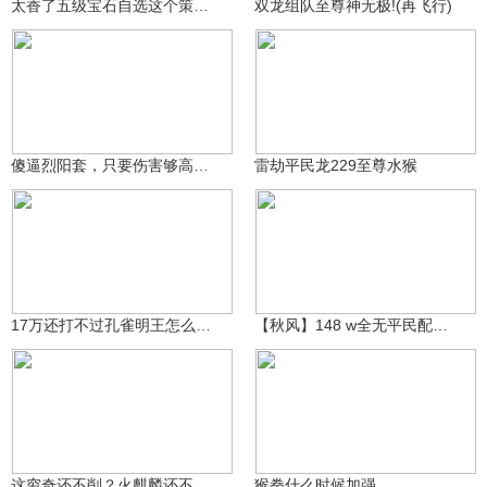
太香了五级宝石自选这个策划太良心了直接换成2400金币
双龙组队至尊神无极!(再飞行)
小常同志☆
肘子J
670
291
傻逼烈阳套，只要伤害够高。两条命能被一次打完，竞技拉完了
雷劫平民龙229至尊水猴
垠本为木
秋风丶醉红尘
289
224
17万还打不过孔雀明王怎么办？
【秋风】148 w全无平民配置猴无极乐至尊虎先生锋！
哦豁爱精华2号
53.4万
天天好心情3sc
198
这穷奇还不削？火麒麟还不加强？
猴拳什么时候加强