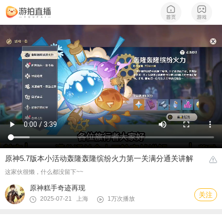
原神5.7版本小活动轰隆轰隆缤纷火力第一关满分通关讲解
这家伙很懒，什么都没留下~~
原神糕手奇迹再现
关注
2025-07-21 上海
1万次播放