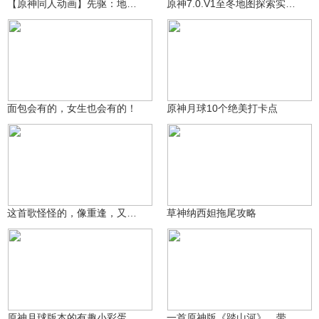
【原神同人动画】先驱：地表之上EP1
原神7.0.V1至冬地图探索实机演示视频其一
青年不负卿
提瓦特老村长
2024
5857
面包会有的，女生也会有的！
原神月球10个绝美打卡点
玖健
妮莲子
9930
783
这首歌怪怪的，像重逢，又像离别
草神纳西妲拖尾攻略
提瓦特老村长
萌宠教主
59.2万
2317
原神月球版本的有趣小彩蛋
一首原神版《踏山河》，带你领略提瓦特四国风光