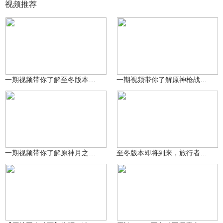
视频推荐
原神糕手奇迹再现
原神糕手奇迹再现
91
103
一期视频带你了解至冬版本即将上线的星扩散反应！
一期视频带你了解原神枪战玩法！
原神糕手奇迹再现
原神糕手奇迹再现
87
167
一期视频带你了解原神月之八版本原石资源！
至冬版本即将到来，旅行者实力显著提升！
米哈游动画
12.3万
沃雅妮莎
4902