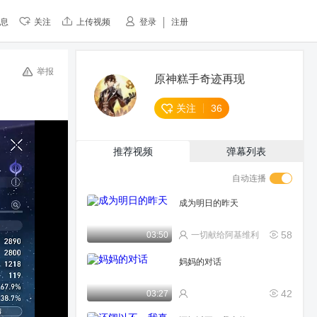
息
关注
上传视频
登录
注册
举报
原神糕手奇迹再现
关注
36
推荐视频
弹幕列表
自动连播
成为明日的昨天
58
03:50
一切献给阿基维利
妈妈的对话
42
03:27