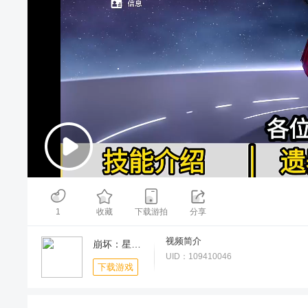
00:00
/
03:21
1
收藏
下载游拍
分享
视频简介
崩坏：星穹铁道(官服)-4.4版本
UID：109410046
下载游戏