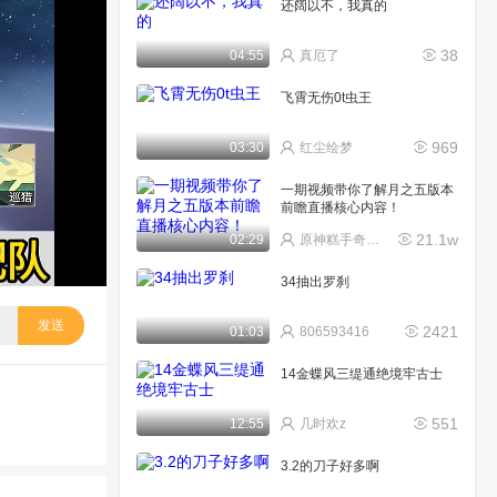
还阔以不，我真的
38
04:55
真厄了
飞霄无伤0t虫王
969
03:30
红尘绘梦
一期视频带你了解月之五版本
前瞻直播核心内容！
21.1w
02:29
原神糕手奇迹再现
34抽出罗刹
发送
2421
01:03
806593416
14金蝶风三缇通绝境牢古士
551
12:55
几时欢z
3.2的刀子好多啊