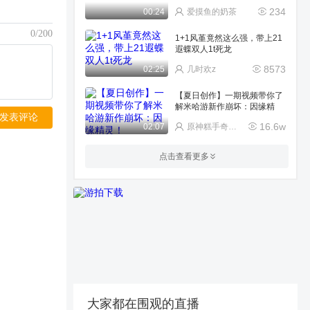
234
00:24
爱摸鱼的奶茶
0/200
1+1风堇竟然这么强，带上21
遐蝶双人1t死龙
8573
02:25
几时欢z
【夏日创作】一期视频带你了
解米哈游新作崩坏：因缘精
发表评论
灵！
16.6w
02:07
原神糕手奇迹再现
为什么新剧情新角色都没有声
点击查看更多
音啊
1772
00:45
太一真太二
看到出金了非常激动，虽然歪
了，但是姬子姐姐，开心
875
00:31
已老实，求放过、
玩游戏玩一会儿直接黑屏了
34
01:37
大家都在围观的直播