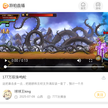
177万双珠鸣蛇
这把暴击多一点，把翅膀和主经文升满应该一套了，预计一个月
球球王king
关注
2025-07-09 山西
777次播放