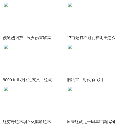
小常同志☆
垠本为木
631
268
傻逼烈阳套，只要伤害够高。两条命能被一次打完，竞技拉完了
17万还打不过孔雀明王怎么办？
冷傲江白
豆奶昔_
245
232
9000血量极限过夜叉，这就是身法吗？
旧法宝，时代的眼泪
哦豁爱精华2号
53.4万
专业训龙号
8961
这穷奇还不削？火麒麟还不加强？
原来这就是十周年巨额福利！