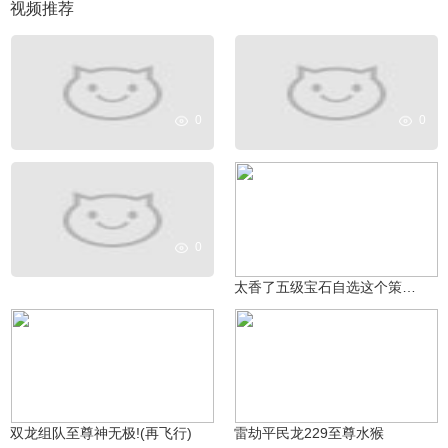
视频推荐
0
0
0
boxer_724058613za
593
太香了五级宝石自选这个策划太良心了直接换成2400金币
提抢小龙(游拍过图)
肘子J
445
289
双龙组队至尊神无极!(再飞行)
雷劫平民龙229至尊水猴