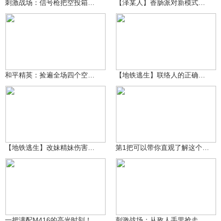
刺激战场：信号枪把空投箱打上天？竟掉下来两把AWM！
【泽某人】香肠派对新模式：原味生存战
99万+
泽木QWQ
99万+
1035564550
和平精英：捡遍全场四个空投箱 上千发马格南 超富物资落地六杀
【地铁逃生】联络人的正确打开方式
泽木QWQ
99万+
失控进化岁岁念
99万+
【地铁逃生】改妹精妹伤害全测试 谁才是地铁的神
第1把可以带你直观了解这个游戏
99万+
99万+
3687709866
1035564550
一把满配M416的高光时刻！
刺激战场：从敌人手里抢走超级信号枪！却被**一枪打死？