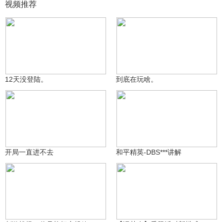
视频推荐
斯埃克斯
斯埃克斯
564
1686
12天没登陆。
到底在玩啥。
斯埃克斯
心宰ya
99万+
2944
开局一直进不去
和平精英-DBS***讲解
99万+
是泽某人啊
99万+
1035564550