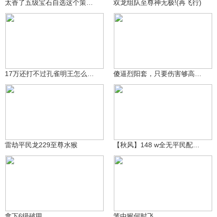
太香了五级宝石自选这个策划太良心了直接换成2400金币
双龙组队至尊神无极!(再飞行)
垠本为木
小常同志☆
332
698
17万还打不过孔雀明王怎么办？
傻逼烈阳套，只要伤害够高。两条命能被一次打完，竞技拉完了
肘子J
秋风丶醉红尘
295
286
雷劫平民龙229至尊水猴
【秋风】148 w全无平民配置猴无极乐至尊虎先生锋！
从不是主角
茉莉荣井
266
232
拿下6级破甲
笼中猴何时飞