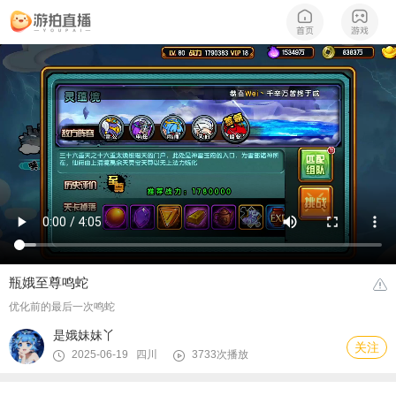
瓶娥至尊鸣蛇
优化前的最后一次鸣蛇
是娥妹妹丫
关注
2025-06-19 四川
3733次播放