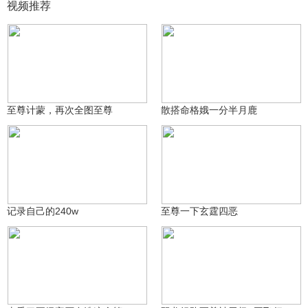
视频推荐
是娥妹妹丫
是娥妹妹丫
1647
871
至尊计蒙，再次全图至尊
散搭命格娥一分半月鹿
是娥妹妹丫
是娥妹妹丫
372
890
记录自己的240w
至尊一下玄霆四恶
提抢小龙(游拍过图)
boxer_724058613za
706
462