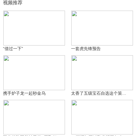
视频推荐
冷竹青
冷竹青
293
1004
“借过一下”
一套虎先锋预告
冷竹青
1618
boxer_724058613za
704
携手炉子龙一起秒金乌
太香了五级宝石自选这个策划太良心了直接换成2400金币
提抢小龙(游拍过图)
垠本为木
462
330