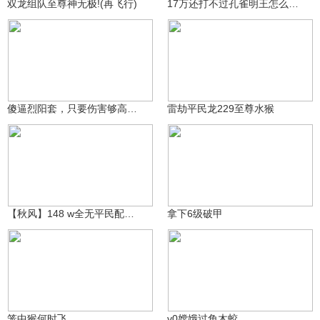
双龙组队至尊神无极!(再飞行)
17万还打不过孔雀明王怎么办？
小常同志☆
肘子J
695
295
傻逼烈阳套，只要伤害够高。两条命能被一次打完，竞技拉完了
雷劫平民龙229至尊水猴
秋风丶醉红尘
从不是主角
284
249
【秋风】148 w全无平民配置猴无极乐至尊虎先生锋！
拿下6级破甲
茉莉荣井
幻夜_▼
232
213
笼中猴何时飞
v0嫦娥过角木蛟