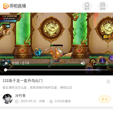
131珠子龙一套丹鸟出门
最近属性没怎么提，就靠宠物升级和宝鉴，继续沉淀
冷竹青
关注
2025-05-21 河南
2153次播放