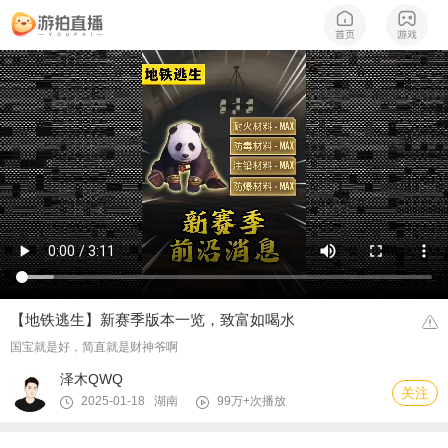
【地铁逃生】新赛季版本一览，致富如喝水
国宝就是好，简直就是财神爷啊
泽木QWQ
关注
2025-01-18 湖南
99万+次播放