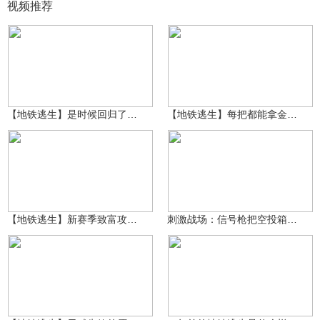
视频推荐
泽木QWQ
35.7万
泽木QWQ
16.4万
【地铁逃生】是时候回归了，最好发家致富的一个版本
【地铁逃生】每把都能拿金券，直接实现金装自由
泽木QWQ
99万+
7043
1035564550
【地铁逃生】新赛季致富攻略，百分百获得精致枪
刺激战场：信号枪把空投箱打上天？竟掉下来两把AWM！
泽木QWQ
99万+
西瓜佘浩
99万+