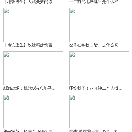
【地铁逃生】天赋失效的原因找到了 通过测试告诉你答案
一年前的地铁逃生是什么样子的你们的初心
泽木QWQ
99万+
西瓜佘浩
99万+
【地铁逃生】改妹精妹伤害全测试 谁才是地铁的神
经常在学校白给。是什么问题解决办法来看看。
99万+
赤诚时之令
2.2万
1035564550
刺激战场：挑战G港八杀寻信号枪 却被神仙武器一枪带走？！
吓笑我了！八分钟二个人找不到我一个
99万+
99万+
1035564550
3687709866
和平精英：捡遍全场四个空投箱 上千发马格南 超富物资落地六杀
挑战“单挑霸王龙”吃鸡！这才是真正猛男游戏！