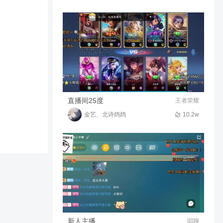
カワキヲアメク「声嘶力竭」
AP
245
04:30
哥伦比娅啃棺材
直播间25度
王者荣耀
金艺、北诗鸽鸽
10.2w
新人主播
唱聊