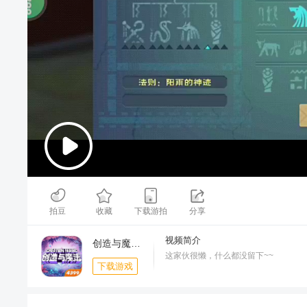
00:00
/
00:50
拍豆
收藏
下载游拍
分享
视频简介
创造与魔法-年限三栖坐骑登场
这家伙很懒，什么都没留下~~
下载游戏