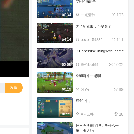
“喜提”独角兽
103
00:34
一点清秋
为了新衣服，不要命了
111
04:34
boxer_598352641a
☆HopeⅠstneThingWithFeather
1002
03:09
哥伦比娅啃棺材
杀狮鹫来一起啊
发送
89
00:19
阿娇ii
可6牛牛。
28
00:22
A～云峰
把三石头删了吧，放什么干
嘛，骗人吗