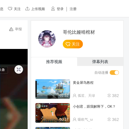
息
关注
上传视频
登录
注册
举报
哥伦比娅啃棺材
关注
推荐视频
弹幕列表
自动连播
黄金犀鸟教程
382
02:52
孤笙、天绿
小创君，跟我解释下，OK？
362
00:17
吸欧气_ω