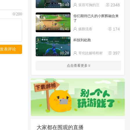
2348
00:49
笑容可掬的汪
0/200
你们期待已久的小辉辉融合来
了
174
01:41
嫊顏流香
科技到处跑
发表评论
397
00:28
哥伦比娅啃棺材
史诗火风符文石，这伤害不对
点击查看更多
吧
1517
00:22
素衣º
感谢兄弟们整这些花里胡哨的
255
01:38
术独丶
更新如何快速抢物资。
428
00:40
星空丶宇辰
大家都在围观的直播