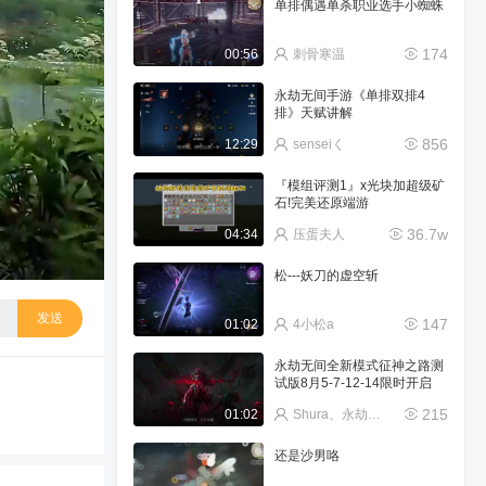
单排偶遇单杀职业选手小蜘蛛
174
00:56
刺骨寒温
永劫无间手游《单排双排4
排》天赋讲解
856
12:29
senseiく
『模组评测1』x光块加超级矿
石!完美还原端游
36.7w
04:34
压蛋夫人
松---妖刀的虚空斩
发送
147
01:02
4小松a
永劫无间全新模式征神之路测
试版8月5-7-12-14限时开启
215
01:02
Shura、永劫无间PVE
还是沙男咯