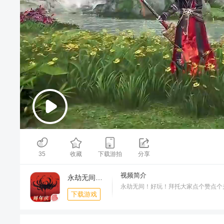
00:00
/
01:36
35
收藏
下载游拍
分享
视频简介
永劫无间手游-官服
永劫无间！好玩！拜托大家点个赞点个
下载游戏