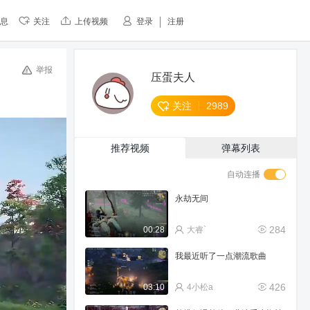
息
关注
上传视频
登录
注册
举报
压蛋夫人
关注
2989
推荐视频
弹幕列表
自动连播
永劫无间
284
00:28
大睿`
我最近听了一点潮流歌曲
426
03:10
4小松a