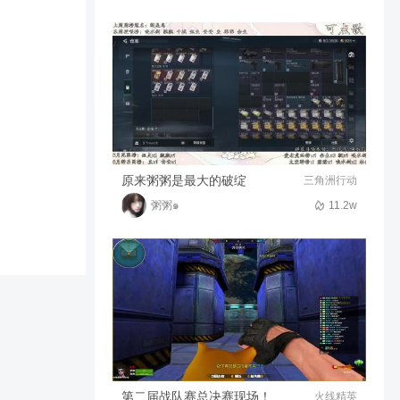
刚开一把给我卡成这样
261
00:20
卧听风雨声_
失控进化 港口下方别有洞天
地铁站也能致富！
29.6w
01:13
压蛋夫人
（菠萝吹雪）当你有个好队友
原来粥粥是最大的破绽
三角洲行动
时
粥粥๑
11.2w
230
00:45
猎影、菠萝吹雪
好评率仅60%？『我的世界 传
奇』究竟如何？
29w
01:40
压蛋夫人
我的世界 但你可以使用斗罗大
陆里的魂骨技能 【模组评测
29】
27w
04:04
压蛋夫人
第二届战队赛总决赛现场！
火线精英