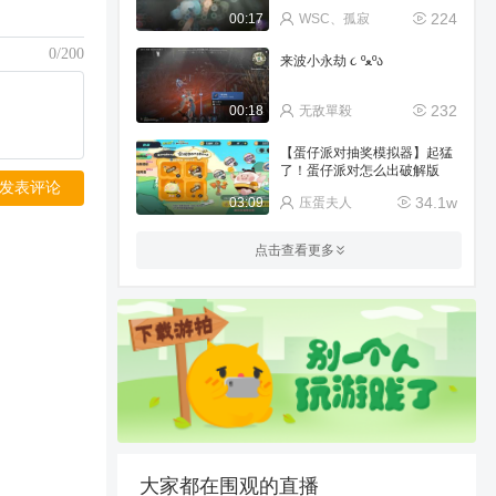
224
00:17
WSC、孤寂
0/200
来波小永劫 ૮ ºﻌºა
232
00:18
无敌單殺
【蛋仔派对抽奖模拟器】起猛
了！蛋仔派对怎么出破解版
发表评论
了？
34.1w
03:09
压蛋夫人
快乐振刀
点击查看更多
135
00:47
钱多不伤身
【永劫无间手游】你知道的
呀！顾清寒全方位教学来啦！
不学白不学
923
03:26
小江海呀
【松】爱意随风起，吹跑他和
你
359
00:49
4小松a
大家都在围观的直播