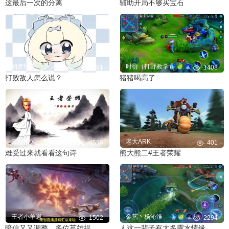
这最后一次的分离
辅助开局不够买宝石
拥梦纤梦
时衍（打野教学）
3181
1408
打败敌人怎么说？
猪猪喝高了
云影清风
老大ARK
4556
401
难受过来就看看这句诗
熊大熊二#王者荣耀
王者小羊崽
金艺丶杨沁淮
1502
2294
暗信又又调整，多位英雄提及丨策划直播爆料
人这一辈子有太多露水情缘 看清也看轻