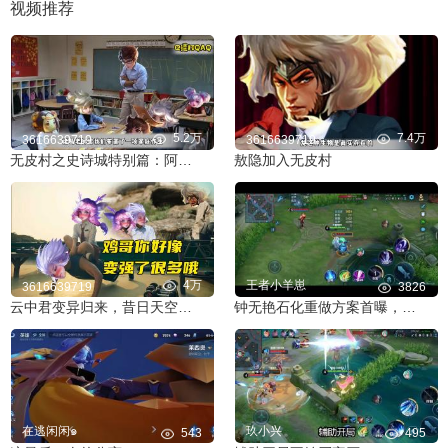
视频推荐
5.2万
7.4万
3616639719
3616639719
无皮村之史诗城特别篇：阿古朵的乡愁
敖隐加入无皮村
4万
王者小羊崽
3616639719
3826
云中君变异归来，昔日天空霸主真能夺回一切吗
钟无艳石化重做方案首曝，另有提及多位英雄
在逃闲闲๑
玖小兴
543
495