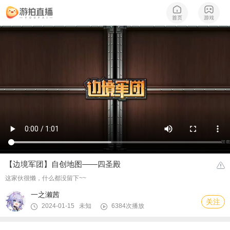
【边境军团】自创地图——四圣殿
这家伙很懒，什么都没留下~~
一之濑茜
关注
2024-01-15 未知
6384次播放