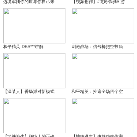
边境军团你的世界你自己来创造
【视频创作】#龙吟铁驰# 游戏推荐
心宰ya
99万+
99万+
1035564550
和平精英-DBS***讲解
刺激战场：信号枪把空投箱打上天？竟掉下来两把AWM！
是泽某人啊
99万+
99万+
1035564550
【泽某人】香肠派对新模式：原味生存战
和平精英：捡遍全场四个空投箱 上千发马格南 超富物资落地六杀
泽木QWQ
99万+
泽木QWQ
99万+
【地铁逃生】联络人的正确打开方式
【地铁逃生】改妹精妹伤害全测试 谁才是地铁的神