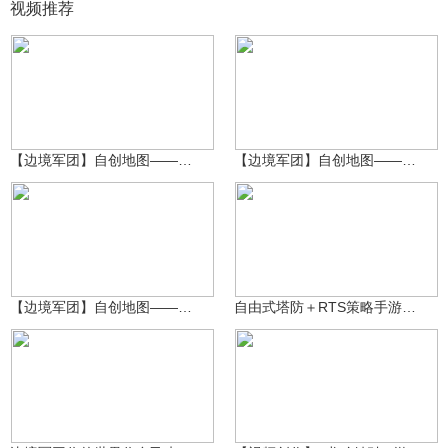
视频推荐
一之濑茜
一之濑茜
6330
5567
【边境军团】自创地图——保卫家园
【边境军团】自创地图——两军交锋
一之濑茜
牛牛游戏解说
7801
4485
【边境军团】自创地图——四面埋伏
自由式塔防＋RTS策略手游，对抗哥布林军团！
阿玉君
1.7万
土大师
3.5万