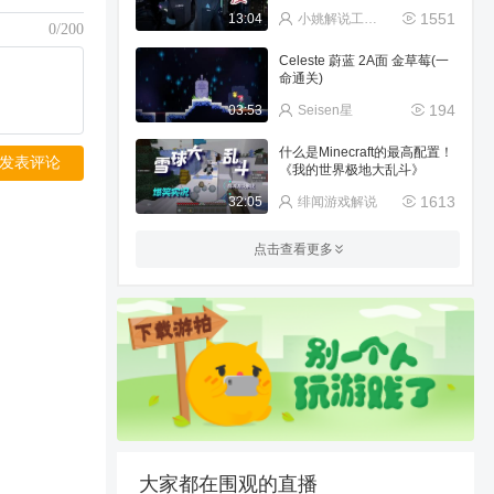
在大楼！
1551
13:04
小姚解说工作室
0/200
Celeste 蔚蓝 2A面 金草莓(一
命通关)
194
03:53
Seisen星
什么是Minecraft的最高配置！
发表评论
《我的世界极地大乱斗》
1613
32:05
绯闻游戏解说
一通乱按会出现什么？
点击查看更多
101
01:10
天水小麒麟
鬼泣5：远程法师v登场了
54
09:40
孔明灯ma
带第一次玩MC的新手修仙会
发生什么？【烦人修仙传】第
一期
1541
31:44
绯闻游戏解说
大家都在围观的直播