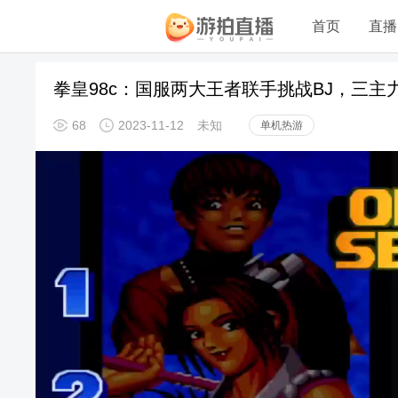
首页
直播
拳皇98c：国服两大王者联手挑战BJ，三
68
2023-11-12
未知
单机热游