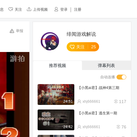
息
关注
上传视频
登录
注册
举报
绯闻游戏解说
关注
25
推荐视频
弹幕列表
自动连播
【小黑ai君】战神4第三期
117
24:51
xhj666661
【小黑ai君】逃生第一期
76
24:42
xhj666661