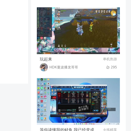
我的世界：花朵长出云朵，弹
头落在街头-惊变100天(第二
集)
587
51:47
绯闻游戏解说
我的世界：穿林海，跨雪原，
气冲霄汉！【纯净生存（第六
集）】
282
32:56
绯闻游戏解说
玩起来
单机热游
HDK曼波播龙哥哥
295
等你读懂我的鱿鱼 我已经变成铁板烧了
火线精英