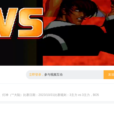
倍数
高清
立即登录，
参与视频互动
发
灯神（**大陆）比赛日期：2023/10/31比赛规则：3主力 vs 3主力，BO5