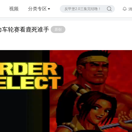
视频
分类专区
消
主力车轮赛看鹿死谁手
原创