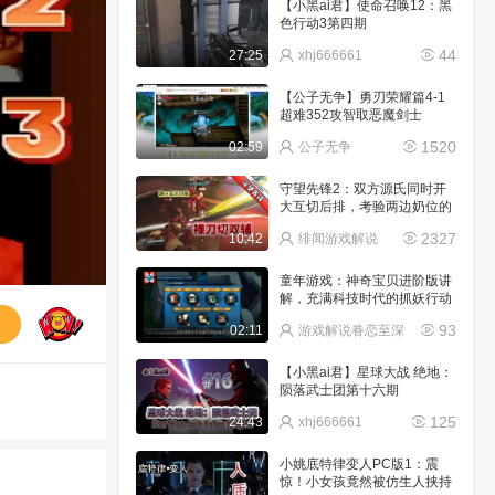
【小黑ai君】使命召唤12：黑
色行动3第四期
44
27:25
xhj666661
【公子无争】勇刃荣耀篇4-1
超难352攻智取恶魔剑士
1520
02:59
公子无争
守望先锋2：双方源氏同时开
大互切后排，考验两边奶位的
时刻到了
2327
10:42
绯闻游戏解说
童年游戏：神奇宝贝进阶版讲
解，充满科技时代的抓妖行动
来了
送
93
02:11
游戏解说眷恋至深
【小黑ai君】星球大战 绝地：
陨落武士团第十六期
125
24:43
xhj666661
小姚底特律变人PC版1：震
惊！小女孩竟然被仿生人挟持