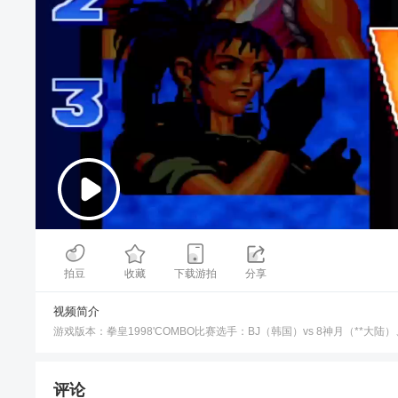
00:00
/
11:34
拍豆
收藏
下载游拍
分享
视频简介
游戏版本：拳皇1998'COMBO比赛选手：BJ（韩国）vs 8神月（**大陆）、
评论