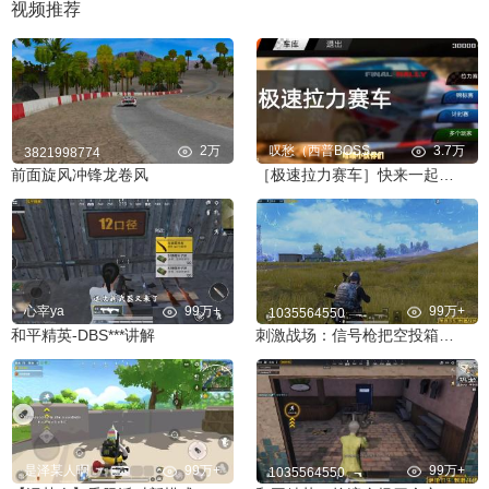
视频推荐
2万
叹愁（西普BOSS克星）
3.7万
3821998774
前面旋风冲锋龙卷风
［极速拉力赛车］快来一起开赛车吧！
心宰ya
99万+
99万+
1035564550
和平精英-DBS***讲解
刺激战场：信号枪把空投箱打上天？竟掉下来两把AWM！
是泽某人啊
99万+
99万+
1035564550