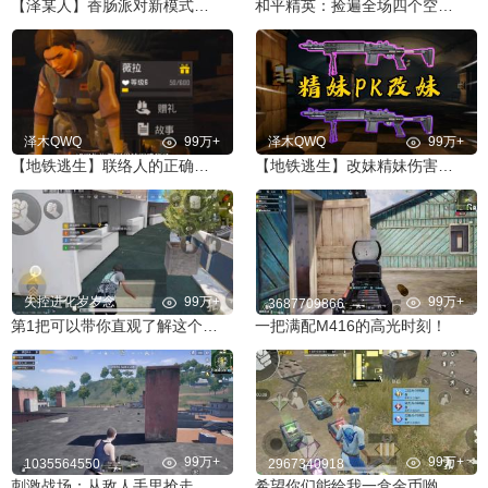
【泽某人】香肠派对新模式：原味生存战
和平精英：捡遍全场四个空投箱 上千发马格南 超富物资落地六杀
泽木QWQ
99万+
泽木QWQ
99万+
【地铁逃生】联络人的正确打开方式
【地铁逃生】改妹精妹伤害全测试 谁才是地铁的神
失控进化岁岁念
99万+
99万+
3687709866
第1把可以带你直观了解这个游戏
一把满配M416的高光时刻！
99万+
99万+
1035564550
2967340918
刺激战场：从敌人手里抢走超级信号枪！却被**一枪打死？
希望你们能给我一盒金币哟