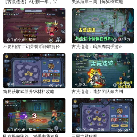
【古荒遗迹】⚡️积攒一年，宝库开箱！⚡️
失落海岸三周目炼狱模式地狱难度打法攻略！
永生的小妖～星辰
七阳Game
35.3万
228
不要相信宝宝|荣誉币赚取捷径
古荒遗迹：暗黑肉鸽手游正式上线，快来互动领取福利吧
阕溯
七阳Game
19.3万
249
简易获取武器升级材料攻略
古荒遗迹：造梦团队倾力制作，Q版暗黑风地下城冒险，快来看看
永生的小妖～星辰
永生的小妖～星辰
334
597
队友提前跑路，对手由我独享
三周戈壁猎魔