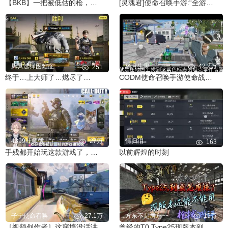
【BKB】一把被低估的枪，都给我组起来！
[灵魂君]使命召唤手游:“全游拍狙战最强击杀剪辑盛宴！
厨具选择困难症
杨月生果
42.2万
251
终于…上大师了…燃尽了…
CODM使命召唤手游使命战场装甲攻势召唤坦克攻略
4399叶师傅_い
27万
情归泪
163
手残都开始玩这款游戏了，你难道还不玩吗？
以前辉煌的时刻
子宁使命召唤
27.1万
方东不是房东
19万
［视频创作者］这穿墙没话讲
曾经的T0,Type25现版本到底怎么样？枪械测评视频。