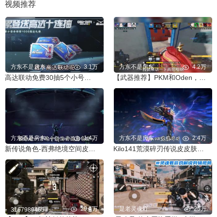
视频推荐
方东不是房东
3.1万
方东不是房东
4.2万
高达联动免费30抽5个小号能不能出传说？
【武器推荐】PKM和Oden，谁用都说好！
方东不是房东
1.4万
方东不是房东
2.4万
新传说角色-西弗绝境空间皮肤测评，一字帅！
Kilo141荒漠碎刃传说皮皮肤测评视频。
29.4万
是老灵魂吖
25万
3167989465