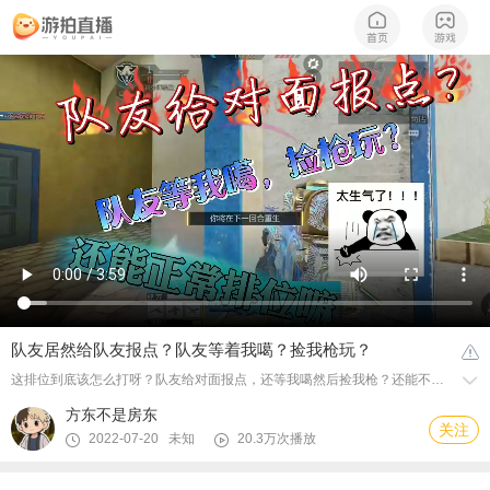
队友居然给队友报点？队友等着我噶？捡我枪玩？
这排位到底该怎么打呀？队友给对面报点，还等我噶然后捡我枪？还能不能好好的打排位了？
方东不是房东
关注
2022-07-20 未知
20.3万次播放