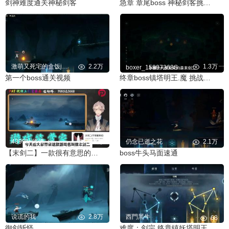
剑神难度通关神秘剑客
急章 章尾boss 神秘剑客挑战流程
激萌又死宅的盒饭jbe
2.2万
1.3万
boxer_15807263S
第一个boss通关视频
终章boss镇塔明王.魔 挑战流程
4399叶师傅_い
5.8万
仍念已逝之花
2.1万
【末剑二】一款很有意思的单机游戏
boss牛头马面速通
说谎的我
2.8万
西門黑牛
68
御剑斩怪
难度：剑宗,终章镇妖塔明王