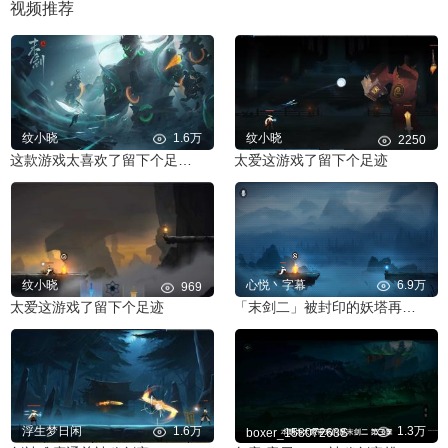
视频推荐
纹小晓
1.6万
纹小晓
2250
这款游戏太喜欢了留下个足迹吧
太爱这游戏了留下个足迹
纹小晓
心悦丶字幕
6.9万
969
太爱这游戏了留下个足迹
「末剑二」被封印的妖塔再次发生动荡，御剑大师又要重出江湖了！
浮生梦日闲
1.6万
1.3万
boxer_15807263S