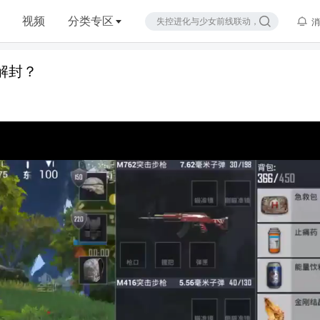
视频
分类专区
消
解封？