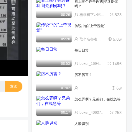
看上哪个你告诉我|能迷倒你
吗？
823
00:26
梧桐树下い吃旧梦
传说中的“上帝视觉”
5.8w
05:28
取个名都难…
每日日常
1496
00:53
boxer_169428703ea
厉不厉害？
发送
6w
01:02
怎么弄啊？兄弟们，在线急等
253
00:17
boxer_406378259xc
人脸识别