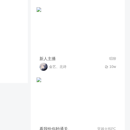
一把简简单单的团队~
5018
07:00
纠结又美味的盒饭e9g
终于上钻石了。
2096
00:15
我是大聪明da
。。？
新人主播
唱聊
884646464964466484647645464
金艺、北诗
10w
568
00:43
boxer_349821076kd
看我给你秒通关。
穿越火线PC