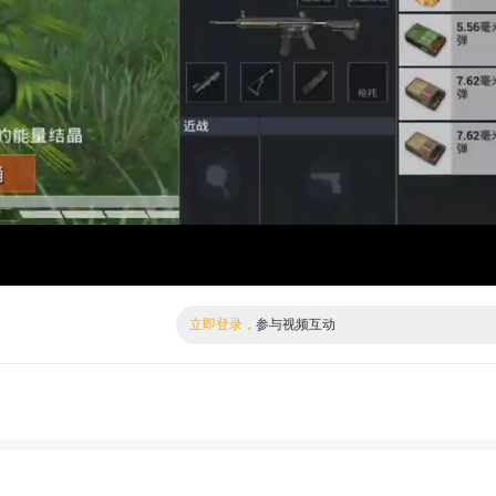
倍数
高清
立即登录，
参与视频互动