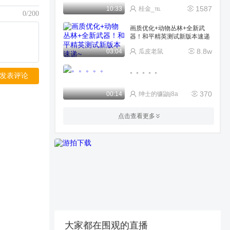
1587
10:33
桂金_℡
0/200
画质优化+动物丛林+全新武
器！和平精英测试新版本速递
~
8.8w
03:04
瓜皮老鼠
。。。。。
发表评论
370
00:14
绅士的镰鼬j8a
我会真的谢谢！
点击查看更多
462
02:46
请叫我男人！
火力压质
981
04:26
小虎__△
和平精英体验服
8004
00:31
黄h新星
大家都在围观的直播