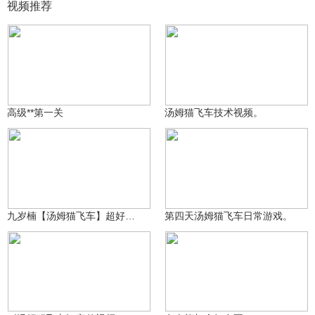
视频推荐
只是一只小喵君
2.3万
随和又萌萌的盒饭vdna
3.3万
高级**第一关
汤姆猫飞车技术视频。
心悦丶九岁楠丶
14.8万
饭小团子
6.6万
九岁楠【汤姆猫飞车】超好玩的竞速赛车手游
第四天汤姆猫飞车日常游戏。
8.1万
玖渐浩月
2.6万
26923895