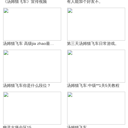
《汤姆猫飞车》宣传视频
有人能加个好友不。
只是一只小喵君
2.4万
饭小团子
3.3万
汤姆猫飞车 高级jia zhao最后一关 秋名山教程
第三天汤姆猫飞车日常游戏。
巳僊
1.7万
只是一只小喵君
1.3万
汤姆猫飞车你是什么段位？
汤姆猫飞车:中级**1关5关教程
CHN丶余光
吃土又开朗的盒饭w3ua
3.9万
3513
幽灵古堡全区15
汤姆猫飞车