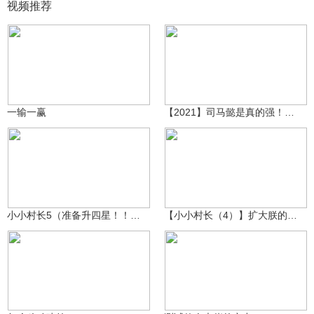
视频推荐
纸箱里的幽灵
6.2万
纸箱里的幽灵
881
一输一赢
【2021】司马懿是真的强！！！
纸箱里的幽灵
纸箱里的幽灵
570
332
小小村长5（准备升四星！！！）
【小小村长（4）】扩大朕的江山！！！（滑稽）
浑和顺
4.7万
V14风花雪月
1642