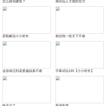
怎么移动建筑？
测试仙人大佬的实力
心悦丶苏盼6
4.4万
聆听丶暗夏y
12.6万
苏盼解说小小村长
相信我一统天下不难
轻尘€浮生
6.2万
心悦丶字幕
22.6万
这游戏沉到孟婆越战真不难
字幕试玩185【小小村长】
低调都是映寒
3.8万
汤姆憨泥巴plus
12.3万
终于过了，，
最强军师