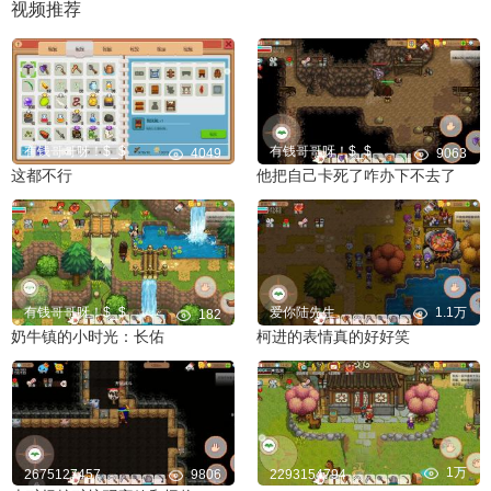
视频推荐
有钱哥哥呀！$_$
有钱哥哥呀！$_$
4049
9063
这都不行
他把自己卡死了咋办下不去了
有钱哥哥呀！$_$
爱你陆先生
1.1万
182
奶牛镇的小时光：长佑
柯进的表情真的好好笑
1万
2675127457
9806
2293154794