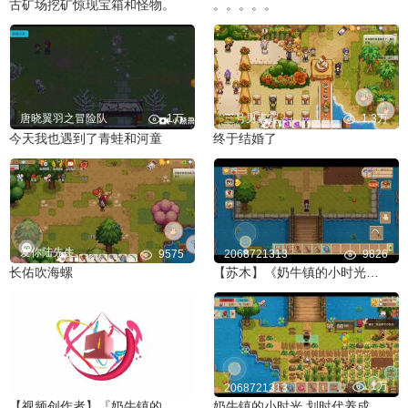
古矿场挖矿惊现宝箱和怪物。
。。。。。
唐晓翼羽之冒险队
1万
三号男嘉宾
1.3万
今天我也遇到了青蛙和河童
终于结婚了
爱你陆先生
9575
2068721313
9826
长佑吹海螺
【苏木】《奶牛镇的小时光》#2疯狂接任务
热心市民谢师傅
6.7万
1万
2068721313
【视频创作者】『奶牛镇的小时光』小日子过得挺好，我：当然啦
奶牛镇的小时光 划时代养成游戏第一期难点解答