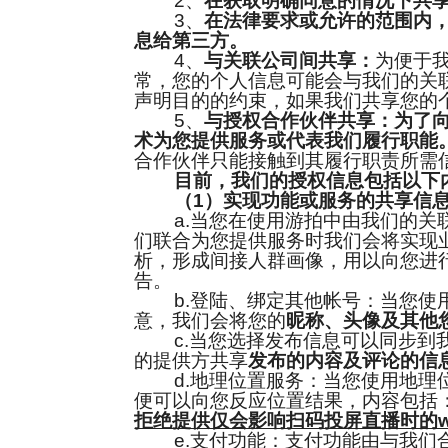
2、
在获取明确同意的情况下共
3、
在法律要求或允许的范围内
息给第三方。
4、
与关联公司间共享：
为便于
常，您的个人信息可能会与我们的关
声明目的的约束，如果我们共享您的
5、
与授权合作伙伴共享：为了向
术为您提供服务或代表我们履行职能
合作伙伴只能接触到其履行职责所需
目前，我们的授权信息包括以下
（1）实现功能或服务的共享信
a.当您在使用游拍中由我们的关联
们联合为您提供服务时我们会将实现
析，形成间接人群画像，用以向您进
告。
b.登陆、绑定其他帐号：当您使用
意，我们会将您的
昵称、头像及其他
c.当您选择发布信息可以同步到我
的提供方共享
发布的内容及评论的信
d.地理位置服务：当您使用地理位
便可以向您反应位置结果，内容包括
拒绝提供仅会影响扫码投屏直播时的w
e.支付功能：支付功能由与我们合