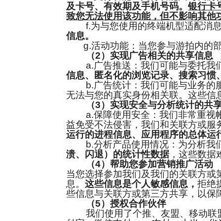
及卡号、有效期及手机号码。
银行卡
致您无法使用该功能，但不影响其他
f.为与您使用的终端机型适配消息
信息。
g.活动功能：当您参与游拍内的部
（2）实现广告相关的共享信息
a.广告推送：我们可能与委托我们
信息、匿名化的浏览记录、搜索习惯
b.广告统计：我们可能与业务的服
无法与您的真实身份相关联。这些信
（3）实现安全与分析统计的共
a.保障使用安全：我们非常重视帐
益免受不法侵害，我们和关联方或服
运行的进程信息、应用程序的总体运
b.分析产品使用情况：为分析我们
溃、闪退）的统计性数据
，这些数据
（4）帮助您参加营销推广活动
当您选择参加我们及我们的关联方或
息。
这些信息是个人敏感信息，
拒绝
些信息与关联方或第三方共享，以保
（5）授权合作伙伴
我们使用了个推、友盟、移动联盟、