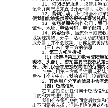
11、
订阅提醒服务。
您使用游拍
记录并向您通知直播开始时间。我们
12、
营销活动。
我们将会不时举
便我们能够提供票务服务或寄送礼品
13、
如您是商务合作公司，我们
证件、地址、电话号码、电子邮箱，
14、
内容分享。
当您分享或接收
以实现跳转、分享、活动联动的功能
服务器，并不会收集、存储您的剪贴
（三）来自第三方的信息
1、
第三方帐号授权
（1）您选择第三方帐号登陆游
昵称、头像）。游拍需要您授权从第
务。我们仅会在您授权同意的范围内
在您使用第三方帐号注册或登陆后，您
后在【个人中心→我的资料→设置昵
2、
其他用户分享的信息中含有
（四）敏感信息
在向游拍提供任何属于敏感信息的
目的和方式进行处理。
我们会在得到您的同意后收集和使
出不同意的选择，但是拒绝使用这些