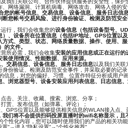
们及我们关联公司、合作伙伴提供服务的安全性，保护
诈、网络漏洞、计算机病毒、网络攻击、网络入侵的安
合您的帐号信息、交易信息、设备信息、服务日志信
判断您帐号交易风险、进行身份验证、检测及防范安全
运行，我们会收集您的
设备信息（包括设备型号、
UD
）、设备所在位置信息（包括IP地址、GPS位置以及
入方式、类型、状态、网络质量数据、操作、使用、服
d）的文件。
营所必需，我们会收集
安装的应用信息或正在运行的
安装使用情况、性能数据、应用来源。
息、交易信息、设备信息、服务日志信息
以及我们关联
行身份验证、检测及防范安全事件，并采取必要的记录
的信息，对您的偏好、习惯、位置作特征分析或用户
息、浏览器型号、设备安装应用列表信息、日志信息、
点击、关注、收藏、搜索、浏览、分享；
打赏、发布信息（如弹幕、评论）；
、GPS位置以及能够提供相关信息的WLAN接入点、
，我们将不会提供扫码投屏直播时的wifi名称显示，
性化内容，您可以随时使用我们的产品的相关功能设
置”→进入“隐私设置”→“个性化推荐”。