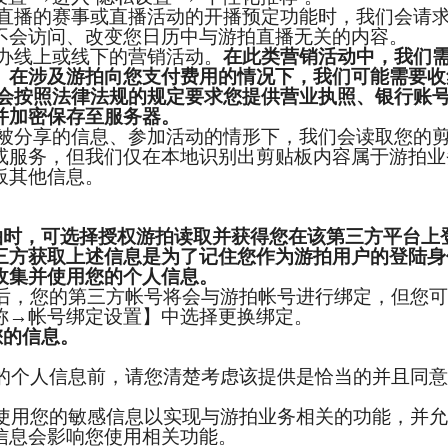
直播的赛事或直播活动的开播预定功能时，我们会请求
不会访问、改变您日历中与游拍直播无关的内容。
办线上或线下的营销活动。
在此类营销活动中，我们
。在涉及游拍向您支付费用的情况下，我们可能需要收
会按照法律法规的规定要求您提供营业执照、银行账
并加密保存至服务器。
被分享的信息、参加活动的情形下，我们会读取您的
或服务，但我们仅在本地识别出剪贴板内容属于游拍业
板其他信息。
拍时，可选择授权游拍读取并获得您在该第三方平台上
三方获取上述信息是为了记住您作为游拍用户的登陆身
收集并使用您的个人信息。
的第三方帐号将会与游拍帐号进行绑定，但您可以在游拍直
称→帐号绑定设置】中选择更换绑定。
您的信息。
个人信息前，请您清楚考虑该提供是恰当的并且同意
用您的敏感信息以实现与游拍业务相关的功能，并允
信息会影响您使用相关功能。