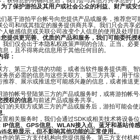
享
：获得您的明确同意后，我们会与其他方共享您的个
，为了保护游拍及其用户或社会公众的利益、财产或安
我们基于游拍平台帐号向您提供产品或服务，推荐您可
联公司和/或其指定的服务提供商共享。我们只会共享
个人敏感信息或关联公司改变个人信息的使用及处理目
您提供更完善、优质的产品和服务，我们可能委托授
。
我们仅会出于本隐私权政策声明的合法、正当、必要
信息，且不得将此信息用于其他任何目的。
内容：
息
方、第三方提供的功能，或者当软件服务提供商、智
业务所必需的信息与这些关联方、第三方共享，用于综
行推荐、展示或推送您可能感兴趣的信息，或者推送更
游拍帐号登陆第三方的产品或服务时，或将游拍帐号
您授权的信息
与前述产品或服务共享。
们的关联方或第三方的产品或服务后，游拍可能会使用
息
。
置相关服务时，我们会通过SDK或相关技术将设备位
：
IP信息、GPS信息、WLAN接入点、蓝牙和基站传
ifi名称显示，但不影响其他功能的正常使用。
作的第三方支付机构向您提供服务。第三方支付机构