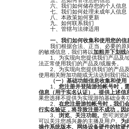
五、您如何管理您的信息
六、我们如何储存您的个人信息
七、我们如何处理未成年人信息
八、本政策如何更新
九、如何联系我们
十、管辖与法律适用
一、我们如何收集和使用您的信
我们根据合法、正当、必要的原则
的敏感信息，我们将以
加粗并下划线
1、为实现向您提供我们产品及/或
法正常使用我们的产品及/或服务。
2、为实现向您提供我们的产品及/
使用相关附加功能或无法达到我们拟
（一）基础功能信息收集和使用
1、
您注册并登陆游拍帐号时，
信息（用于实名认证）。提供上述信
果您选择不提供为实现游拍基础业务
2、
在您注册游拍帐号时，我们
行实名验证，将导致注册不成功，因
3、
浏览、关注功能。
您可浏览
可以关注您感兴趣的主播及用户。
为
操作系统版本、网络设备硬件的软硬