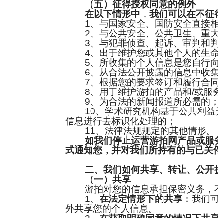
（五）征得授权同意的例外
在以下情形中，我们可以在不征
1、与国家安全、国防安全直接相
2、与公共安全、公共卫生、重大
3、与犯罪侦查、起诉、审判和判
4、出于维护您或其他个人的生命
5、所收集的个人信息是您自行向
6、从合法公开披露的信息中收集
7、根据您的要求签订和履行合同
8、用于维护游拍的产品和/或服务
9、为合法的新闻报道所必需的
10、学术研究机构基于公共利益开
信息进行去标识化处理的；
11、法律法规规定的其他情形。
如我们停止运营游拍网产品或服
式通知您，并对我们所持有的与已关
二、我们如何共享、转让、公开
（一）共享
游拍对您的信息承担保密义务，不
1、
在法定情形下的共享
：我们
外共享您的个人信息。