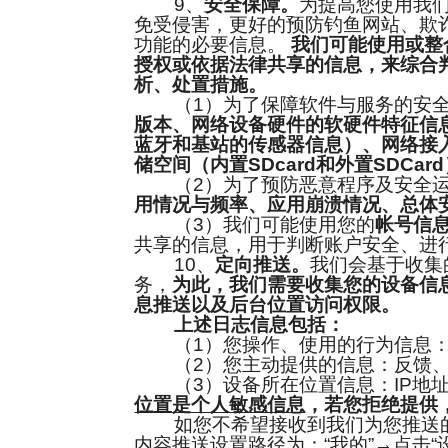
9、
安全保障。
为提高您使用我
免受侵害，更好的预防钓鱼网站、欺
功能的必要信息。
我们可能使用或整
授权或依据法律共享的信息，来综合
析、处置措施。
（1）为了保障软件与服务的安全
版本、网络设备硬件的软硬件特征信息
蓝牙和基站的传感器信息）、网络接
储空间（内置SDcard和外置SDCar
（2）为了预防恶意程序及安全运
用情况与频率、应用崩溃情况、总体
（3）我们可能使用您的
帐号信
共享的信息，用于判断账户安全、进
10、
定向推送。
我们会基于收集
务，
为此，我们需要收集您的设备信
息推送以及后台位置访问权限。
上述日志信息包括：
（1）您操作、使用的行为信息：
（2）您主动提供的信息：反馈、
（3）设备所在位置信息：IP地址
位置是个人敏感信息
，若您拒绝提供
如您不希望接收到我们为您推送的个
内容推送设置路径为：“我的”→点击“设