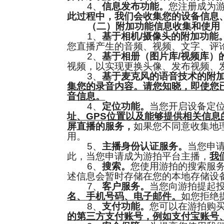
4、
信息发布功能。
您注册成为
此过程中，我们会收集您的设备信息
（二）附加功能信息收集和使用
1、
基于相机/摄像头的附加功能
您直播产生的音频、视频、文字、评
2、
基于相册（图片库/视频库）
视频，以实现更换头像、发布视频、
3、
基于麦克风的语音技术的附
集您的录音内容。请您知晓，即使您
音信息。
4、
定位功能。
当您开启设备定
址、GPS位置以及能够提供相关信息
屏直播的服务，
如果您不同意收集地理
用。
5、
主播身份认证服务。
当您申
此，当您申请成为游拍平台主播，
我
6、
搜索。
您使用游拍的搜索服
述信息会暂时存储在您的本地存储设
7、
客户服务。
当您向游拍提起
名、手机号码、电子邮件。
如您拒绝
8、
支付功能。
您可以在游拍购
的第三方支付账号，例如支付宝账号