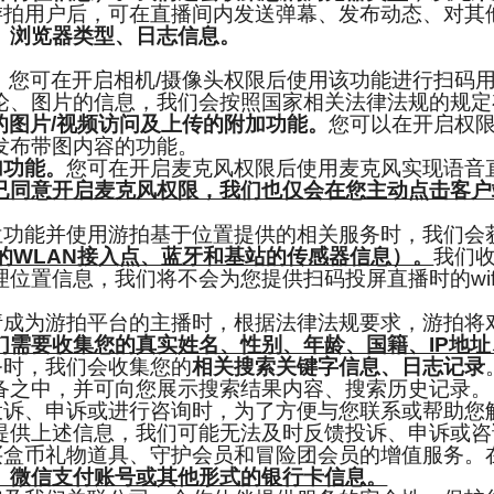
游拍用户后，可在直播间内发送弹幕、发布动态、对其
、浏览器类型、日志信息。
。
您可在开启相机/摄像头权限后使用该功能进行扫码
论、图片的信息，我们会按照国家相关法律法规的规定
的图片/视频访问及上传的附加功能。
您可以在开启权限
发布带图内容的功能。
加功能。
您可在开启麦克风权限后使用麦克风实现语音
已同意开启麦克风权限，我们也仅会在您主动点击客户
位功能并使用游拍基于位置提供的相关服务时，我们会
的WLAN接入点、蓝牙和基站的传感器信息）。
我们
位置信息，我们将不会为您提供扫码投屏直播时的wi
请成为游拍平台的主播时，根据法律法规要求，游拍将
们需要收集您的真实姓名、性别、年龄、国籍、IP地
务时，我们会收集您的
相关搜索关键字信息、日志记录
备之中，并可向您展示搜索结果内容、搜索历史记录。
投诉、申诉或进行咨询时，为了方便与您联系或帮助您
提供上述信息，我们可能无法及时反馈投诉、申诉或咨
买盒币礼物道具、守护会员和冒险团会员的增值服务。
、微信支付账号或其他形式的银行卡信息。