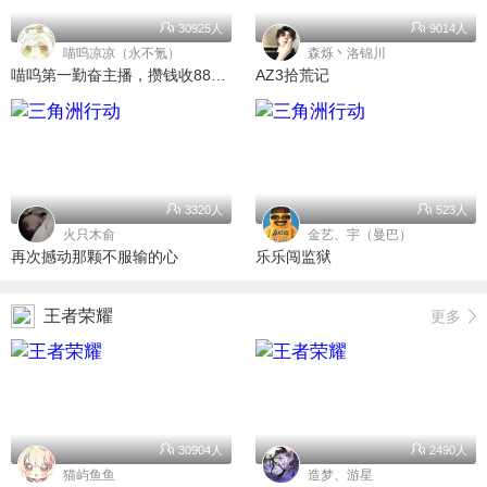
30925人
9014人
喵呜凉凉（永不氪）
森烁丶洛锦川
喵呜第一勤奋主播，攒钱收8888当小弟
AZ3拾荒记
3320人
523人
火只木俞
金艺、宇（曼巴）
再次撼动那颗不服输的心
乐乐闯监狱
王者荣耀
更多
30904人
2490人
猫屿鱼鱼
造梦、游星