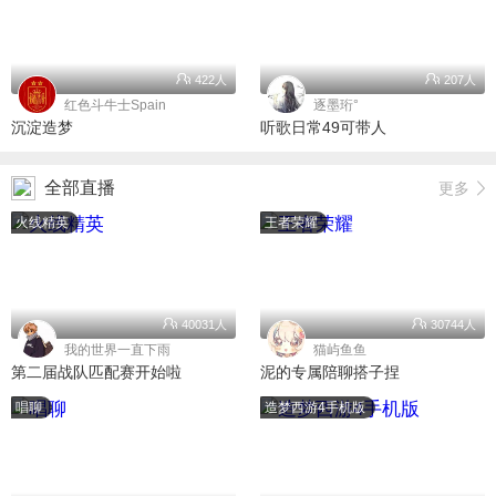
422人
207人
红色斗牛士Spain
逐墨珩°
沉淀造梦
听歌日常49可带人
全部直播
更多
火线精英
王者荣耀
40031人
30744人
我的世界一直下雨
猫屿鱼鱼
第二届战队匹配赛开始啦
泥的专属陪聊搭子捏
唱聊
造梦西游4手机版