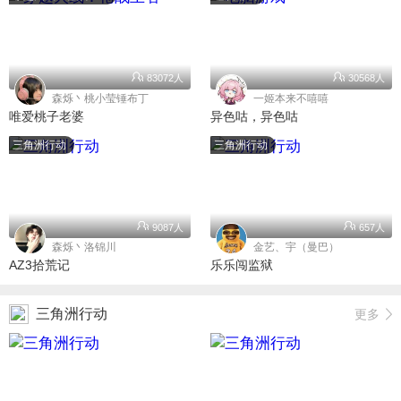
83072人
30568人
森烁丶桃小莹锤布丁
一姬本来不嘻嘻
唯爱桃子老婆
异色咕，异色咕
三角洲行动
三角洲行动
9087人
657人
森烁丶洛锦川
金艺、宇（曼巴）
AZ3拾荒记
乐乐闯监狱
三角洲行动
更多