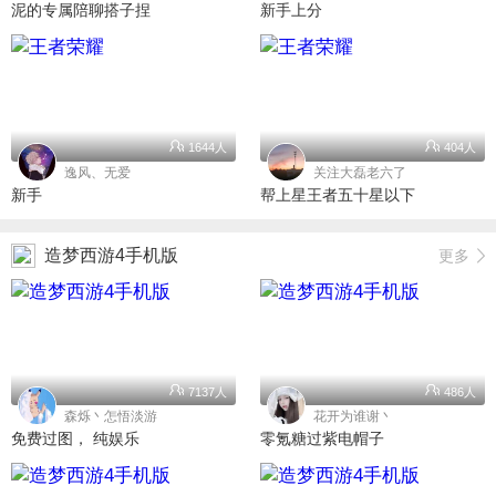
泥的专属陪聊搭子捏
新手上分
1644人
404人
逸风、无爱
关注大磊老六了
新手
帮上星王者五十星以下
造梦西游4手机版
更多
7137人
486人
森烁丶怎悟淡游
花开为谁谢丶
免费过图， 纯娱乐
零氪糖过紫电帽子