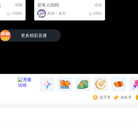
线
还有人玩吗
唱聊
逆战
72992
风华丶东方
2501
更多精彩直播
盒币
0
游条
0