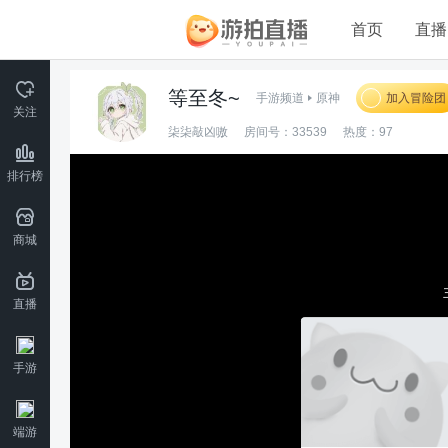
首页
直播
等至冬~
手游频道
原神
加入冒险团
关注
柒柒敲凶嗷
房间号：
33539
热度
：
97
排行榜
商城
直播
手游
端游