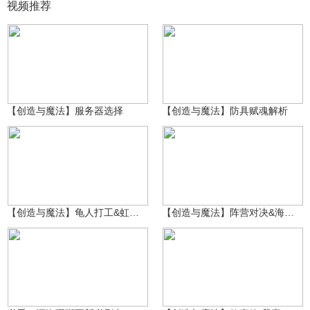
视频推荐
雪落倾殇_official
2万
雪落倾殇_official
1.1万
【创造与魔法】服务器选择
【创造与魔法】防具赋魂解析
雪落倾殇_official
雪落倾殇_official
6623
6187
【创造与魔法】龟人打工&虹光水晶产线排布攻略
【创造与魔法】阵营对决&海眼之灵玩法解析
泪泪泪目了哦
84.8万
Smile仔仔
35.4万