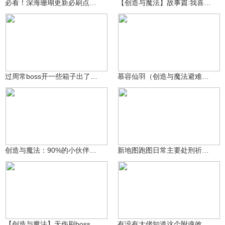
必看！深海珊瑚更新必刷点与高频刷新点
【创造与魔法】故事篇:我喜欢做的事情！
皮皮不会摸鱼
16.8万
koshifumno
238
过周常boss开一些箱子出了一些感觉连不如出材料的货
慕容仙羽（创造与魔法避难所一波探险能有多赚）
泪泪泪目了哦
17.6万
koshifumno
3167
创造与魔法：90%的小伙伴都不知道的龙涎草秘密！
新地图跑图日常主要处刑祈愿星
28.3万
问啥啥不知
3239143624
182
【创造与魔法】无伤刷boss小技巧，萌新大佬赶快学起来
有没有大佬知道这个附魂效果怎么触发